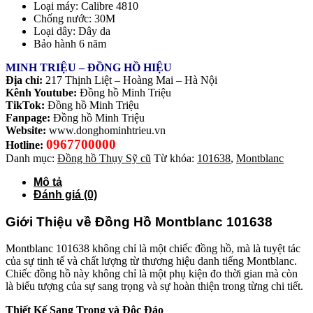
Loại máy: Calibre 4810
Chống nước: 30M
Loại dây: Dây da
Bảo hành 6 năm
MINH TRIỆU – ĐỒNG HỒ HIỆU
Địa chỉ:
217 Thịnh Liệt – Hoàng Mai – Hà Nội
Kênh Youtube:
Đồng hồ Minh Triệu
TikTok:
Đồng hồ Minh Triệu
Fanpage:
Đồng hồ Minh Triệu
Website:
www.donghominhtrieu.vn
0967700000
Hotline:
Danh mục:
Đồng hồ Thụy Sỹ cũ
Từ khóa:
101638
,
Montblanc
Mô tả
Đánh giá (0)
Giới Thiệu về Đồng Hồ Montblanc 101638
Montblanc 101638 không chỉ là một chiếc đồng hồ, mà là tuyệt tác
của sự tinh tế và chất lượng từ thương hiệu danh tiếng Montblanc.
Chiếc đồng hồ này không chỉ là một phụ kiện đo thời gian mà còn
là biểu tượng của sự sang trọng và sự hoàn thiện trong từng chi tiết.
Thiết Kế Sang Trọng và Độc Đáo