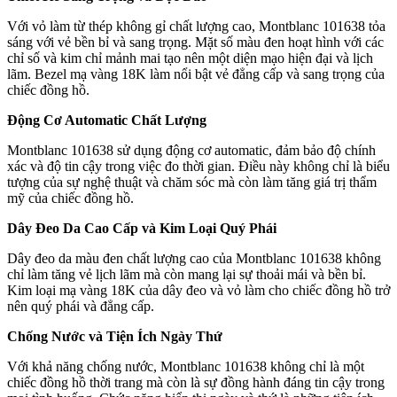
Với vỏ làm từ thép không gỉ chất lượng cao, Montblanc 101638 tỏa
sáng với vẻ bền bỉ và sang trọng. Mặt số màu đen hoạt hình với các
chỉ số và kim chỉ mảnh mai tạo nên một diện mạo hiện đại và lịch
lãm. Bezel mạ vàng 18K làm nổi bật vẻ đẳng cấp và sang trọng của
chiếc đồng hồ.
Động Cơ Automatic Chất Lượng
Montblanc 101638 sử dụng động cơ automatic, đảm bảo độ chính
xác và độ tin cậy trong việc đo thời gian. Điều này không chỉ là biểu
tượng của sự nghệ thuật và chăm sóc mà còn làm tăng giá trị thẩm
mỹ của chiếc đồng hồ.
Dây Đeo Da Cao Cấp và Kim Loại Quý Phái
Dây đeo da màu đen chất lượng cao của Montblanc 101638 không
chỉ làm tăng vẻ lịch lãm mà còn mang lại sự thoải mái và bền bỉ.
Kim loại mạ vàng 18K của dây đeo và vỏ làm cho chiếc đồng hồ trở
nên quý phái và đẳng cấp.
Chống Nước và Tiện Ích Ngày Thứ
Với khả năng chống nước, Montblanc 101638 không chỉ là một
chiếc đồng hồ thời trang mà còn là sự đồng hành đáng tin cậy trong