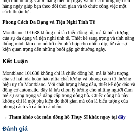
mọi tình huống. Chức năng hiển thị ngày và thứ là những tiện ích
hàng ngày giúp bạn theo dõi thời gian và tổ chức công việc một
cách thuận lợi.
Phong Cách Đa Dạng và Tiện Nghi Tinh Tế
Montblanc 101638 không chỉ là chiếc đồng hồ, mà là biểu tượng
của sự đa dạng và tiện nghi tinh tế. Thiết kế sang trọng và tính năng
thông minh làm cho nó trở nên phù hợp cho nhiều dịp, từ các sự
kiện quan trọng đến những buổi gặp gỡ thường ngày.
Kết Luận
Montblanc 101638 không chỉ là chiếc đồng hồ, mà là biểu tượng
của sự hài hòa hoàn hảo giữa chất lượng và phong cách từ thương
hiệu uy tín Montblanc. Với chất lượng hàng đầu, thiết kế độc đáo và
động cơ automatic, đây là lựa chọn lý tưởng cho những người đam
mê sự sang trọng và đẳng cấp trong đồng hồ. Chiếc đồng hồ này
không chỉ là một phụ kiện đo thời gian mà còn là biểu tượng của
phong cách và cá tính cá nhân.
→ Tham khảo các mẫu
đồng hồ Thụy Sĩ
khác ngay tại
đây
Đánh giá