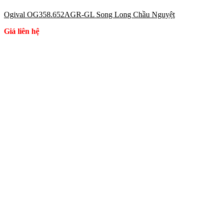
Ogival OG358.652AGR-GL Song Long Chầu Nguyệt
Giá liên hệ