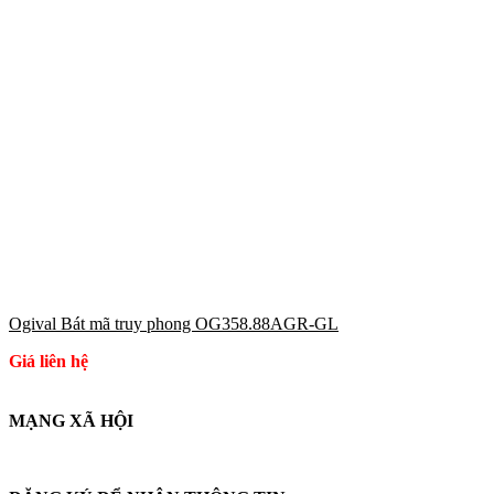
Ogival Bát mã truy phong OG358.88AGR-GL
Giá liên hệ
MẠNG XÃ HỘI