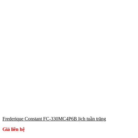
Frederique Constant FC-330MC4P6B lịch tuần trăng
Giá liên hệ