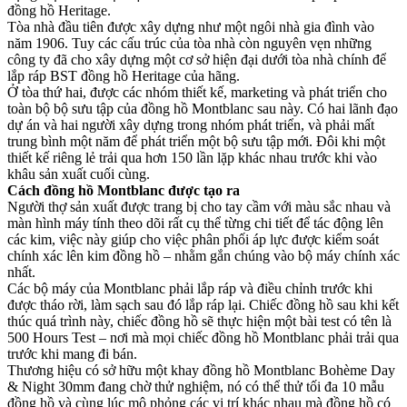
đồng hồ Heritage.
Tòa nhà đầu tiên được xây dựng như một ngôi nhà gia đình vào
năm 1906. Tuy các cấu trúc của tòa nhà còn nguyên vẹn những
công ty đã cho xây dựng một cơ sở hiện đại dưới tòa nhà chính để
lắp ráp BST đồng hồ Heritage của hãng.
Ở tòa thứ hai, được các nhóm thiết kế, marketing và phát triển cho
toàn bộ bộ sưu tập của đồng hồ Montblanc sau này. Có hai lãnh đạo
dự án và hai người xây dựng trong nhóm phát triển, và phải mất
trung bình một năm để phát triển một bộ sưu tập mới. Đôi khi một
thiết kế riêng lẻ trải qua hơn 150 lần lặp khác nhau trước khi vào
khâu sản xuất cuối cùng.
Cách đồng hồ Montblanc được tạo ra
Người thợ sản xuất được trang bị cho tay cầm với màu sắc nhau và
màn hình máy tính theo dõi rất cụ thể từng chi tiết để tác động lên
các kim, việc này giúp cho việc phân phối áp lực được kiểm soát
chính xác lên kim đồng hồ – nhằm gắn chúng vào bộ máy chính xác
nhất.
Các bộ máy của Montblanc phải lắp ráp và điều chỉnh trước khi
được tháo rời, làm sạch sau đó lắp ráp lại. Chiếc đồng hồ sau khi kết
thúc quá trình này, chiếc đồng hồ sẽ thực hiện một bài test có tên là
500 Hours Test – nơi mà mọi chiếc đồng hồ Montblanc phải trải qua
trước khi mang đi bán.
Thương hiệu có sở hữu một khay đồng hồ Montblanc Bohème Day
& Night 30mm đang chờ thử nghiệm, nó có thể thử tối đa 10 mẫu
đồng hồ và cùng lúc mô phỏng các vị trí khác nhau mà đồng hồ có