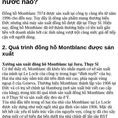
nước nào?
Đồng hồ Montblanc 7074 được sản xuất tại công ty cùng tên từ năm
1996 cho đến nay. Tuy đây là dòng sản phẩm mang thương hiệu
Đức nhưng nhà máy sản xuất đồng hồ được đặt tại Thụy Sĩ. Hiện
nay, đồng hồ Montblanc đã trở thành thương hiệu có tên tuổi gắn
liền với doanh nhân bởi các tính năng vượt trội cùng mức giá dễ tiếp
cận với người dùng.
2. Quá trình đồng hồ Montblanc được sản
xuất
Xưởng sản xuất đồng hồ Montblanc tại Jura, Thụy Sĩ
Có thể thấy rõ, Montblanc đã khéo léo nhấn mạnh cơ sở sản xuất
của mình tại Le Locle của công ty trong logo “đỉnh tuyết” của họ.
Hai tòa nhà này nằm trải dài trên đỉnh núi cao, phía ngoài vùng
ngoại ô của Geneva. Thương hiệu Montblanc thành lập vào 1906 tại
Đức và có trụ sở chính tại Hamburg (nơi sản xuất bút viết cao cấp
của hãng), trong khi đó quá trình sản xuất đồng hồ Montblanc diễn
ra ở Thụy Sĩ và sản xuất dây đeo da ở Ý.
Tòa nhà đầu tiên trong số hai tòa nhà của Montblanc tại Le Locle
được xây dựng như một ngôi nhà gia đình vào năm 1906. Mặc dù
hết hết các yếu tố kiến trúc vẫn còn nguyên vẹn, công ty đã cho xây
dựng một cơ sở hiện đại bên dưới tòa nhà chính để lắp ráp BST