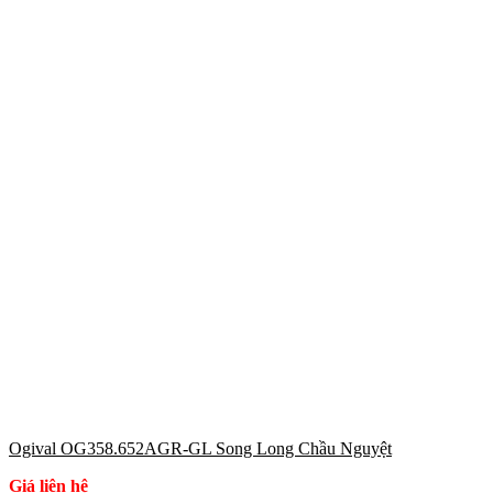
Ogival OG358.652AGR-GL Song Long Chầu Nguyệt
Giá liên hệ