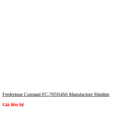
Frederique Constant FC-705N4S6 Manufacture Slimline
Giá liên hệ