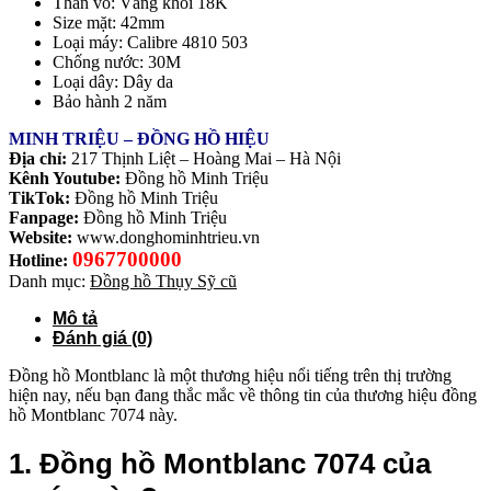
Thân vỏ: Vàng khối 18K
Size mặt: 42mm
Loại máy: Calibre 4810 503
Chống nước: 30M
Loại dây: Dây da
Bảo hành 2 năm
MINH TRIỆU – ĐỒNG HỒ HIỆU
Địa chỉ:
217 Thịnh Liệt – Hoàng Mai – Hà Nội
Kênh Youtube:
Đồng hồ Minh Triệu
TikTok:
Đồng hồ Minh Triệu
Fanpage:
Đồng hồ Minh Triệu
Website:
www.donghominhtrieu.vn
0967700000
Hotline:
Danh mục:
Đồng hồ Thụy Sỹ cũ
Mô tả
Đánh giá (0)
Đồng hồ Montblanc là một thương hiệu nổi tiếng trên thị trường
hiện nay, nếu bạn đang thắc mắc về thông tin của thương hiệu đồng
hồ Montblanc 7074 này.
1. Đồng hồ Montblanc 7074 của