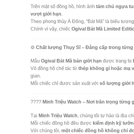
Trên mặt số đồng hồ, hình ảnh
tám chú ngựa tu
vượt giới hạn
.
Theo phong thủy Á Đông, “Bát Mã” là biểu tượn
Chính vì vậy, chiếc
Ogival Bát Mã Limited Editi
⚙️
Chất lượng Thụy Sĩ – Đẳng cấp trong từng c
Mẫu
Ogival Bát Mã bản giới hạn
được trang bị
Vỏ đồng hồ chế tác từ
thép không gỉ hoặc mạ 
gian.
Mỗi chiếc chỉ được sản xuất với
số lượng giới 
????️
Minh Triệu Watch – Nơi trân trọng từng gi
Tại
Minh Triệu Watch
, chúng tôi tự hào là địa ch
Mỗi chiếc đồng hồ đều được
kiểm định kỹ lưỡ
Với chúng tôi,
một chiếc đồng hồ không chỉ đo