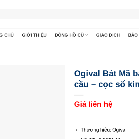
G CHỦ
GIỚI THIỆU
ĐỒNG HỒ CŨ
GIAO DỊCH
BẢO
Ogival Bát Mã b
cầu – cọc số k
Giá liên hệ
Thương hiệu: Ogival