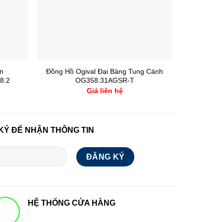
on
Đồng Hồ Ogival Đại Bàng Tung Cánh
Longine
8.2
OG358.31AGSR-T
ch
Giá liên hệ
KÝ ĐỂ NHẬN THÔNG TIN
HỆ THỐNG CỬA HÀNG