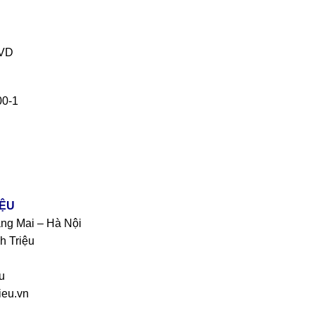
PVD
00-1
IỆU
àng Mai – Hà Nội
h Triệu
u
eu.vn