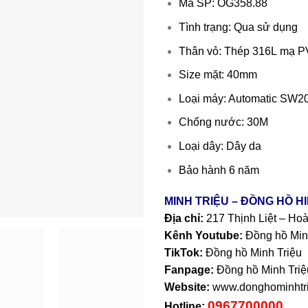
Mã SP: OG358.88
Tình trạng: Qua sử dụng
Thân vỏ: Thép 316L mạ 
Size mặt: 40mm
Loại máy: Automatic SW2
Chống nước: 30M
Loại dây: Dây da
Bảo hành 6 năm
MINH TRIỆU – ĐỒNG HỒ H
Địa chỉ:
217 Thịnh Liệt – Ho
Kênh Youtube:
Đồng hồ Min
TikTok:
Đồng hồ Minh Triệu
Fanpage:
Đồng hồ Minh Triệ
Website:
www.donghominhtri
0967700000
Hotline: