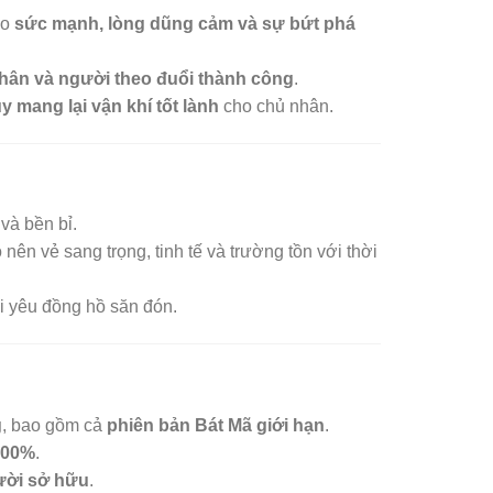
ho
sức mạnh, lòng dũng cảm và sự bứt phá
hân và người theo đuổi thành công
.
y mang lại vận khí tốt lành
cho chủ nhân.
và bền bỉ.
o nên vẻ sang trọng, tinh tế và trường tồn với thời
i yêu đồng hồ săn đón.
g
, bao gồm cả
phiên bản Bát Mã giới hạn
.
100%
.
gười sở hữu
.