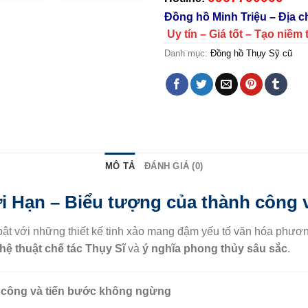
Đồng hồ Minh Triệu – Địa 
Uy tín – Giá tốt – Tạo niềm 
Danh mục:
Đồng hồ Thụy Sỹ cũ
MÔ TẢ
ĐÁNH GIÁ (0)
i Hạn – Biểu tượng của thành công 
bật với những thiết kế tinh xảo mang đậm yếu tố văn hóa phư
hệ thuật chế tác Thụy Sĩ
và
ý nghĩa phong thủy sâu sắc
.
h công và tiến bước không ngừng