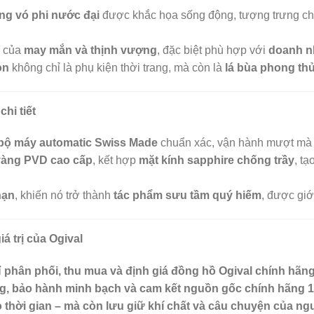
ng vó phi nước đại
được khắc họa sống động, tượng trưng c
g của
may mắn và thịnh vượng
, đặc biệt phù hợp với
doanh n
on
không chỉ là phụ kiện thời trang, mà còn là
lá bùa phong thủ
hi tiết
bộ máy automatic Swiss Made
chuẩn xác, vận hành mượt mà 
vàng PVD cao cấp
, kết hợp
mặt kính sapphire chống trầy
, tạ
hạn
, khiến nó trở thành
tác phẩm sưu tầm quý hiếm
, được giớ
á trị của Ogival
ỉ
phân phối, thu mua và định giá đồng hồ Ogival chính hãn
ng, bảo hành minh bạch và cam kết nguồn gốc chính hãng 
 thời gian – mà còn lưu giữ khí chất và câu chuyện của n