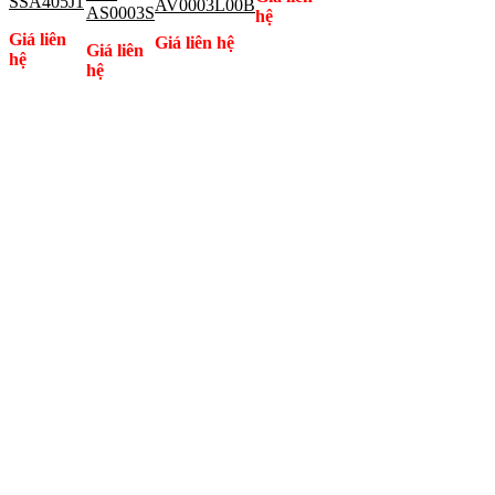
SSA405J1
AV0003L00B
AS0003S
hệ
Giá liên
Giá liên hệ
Giá liên
hệ
hệ