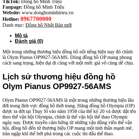
TikTok:
Đồng hồ Minh Triệu
Fanpage:
Đồng hồ Minh Triệu
Website:
www.donghominhtrieu.vn
0967700000
Hotline:
Danh mục:
Đồng hồ Nhật Bản mới
Mô tả
Đánh giá (0)
Một trong những thương hiệu đồng hồ nổi tiếng hiện nay đó chính
là Olym Pianus OP9927-56AMS. Dòng đồng hồ OP mang phong
cách sang trọng, hiện đại đi cùng với một mức giá vô cùng dễ chịu.
Lịch sử thương hiệu đồng hồ
Olym Pianus OP9927-56AMS
Olym Pianus OP9927-56AMS là một trong những thương hiệu lâu
đời trong lĩnh vực đồng hồ thời trang. Hãng đồng hồ Olympia (OP)
được ra đời tại Thụy Sĩ vào năm 1958 của thế kỷ 20 và được đặt tên
theo thế vận hội Olympia, chính là thế vận hội thể thao Olympic
ngày nay. Được truyền cảm hứng từ những vận động viên thế vận
hội, đồng hồ đến từ thương hiệu OP mang một tinh thần mạnh mẽ,
tràn ngập khí thế bứt phá trong các cuộc thi đấu thể thao.