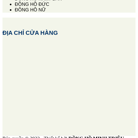
ĐỒNG HỒ ĐỨC
ĐỒNG HỒ NỮ
ĐỊA CHỈ CỬA HÀNG