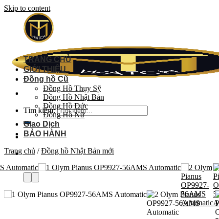
Skip to content
TRANG CHỦ
GIỚI THIỆU
Đồng hồ Cũ
Đồng Hồ Thụy Sỹ
Đồng Hồ Nhật Bản
Đồng Hồ Đức
Tìm kiếm:
Đồng Hồ Nữ
Giao Dịch
BẢO HÀNH
Trang chủ
/
Đồng hồ Nhật Bản mới