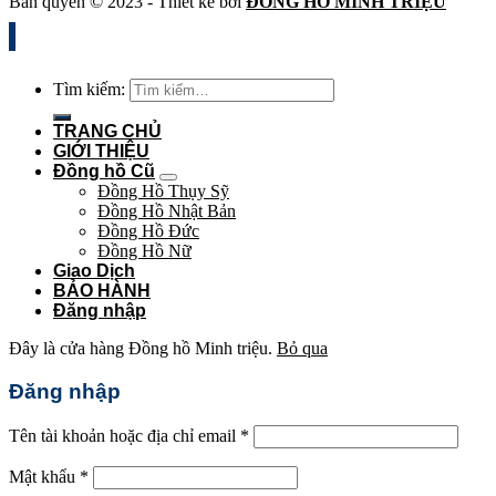
Bản quyền © 2023 - Thiết kế bởi
ĐỒNG HỒ MINH TRIỆU
Tìm kiếm:
TRANG CHỦ
GIỚI THIỆU
Đồng hồ Cũ
Đồng Hồ Thụy Sỹ
Đồng Hồ Nhật Bản
Đồng Hồ Đức
Đồng Hồ Nữ
Giao Dịch
BẢO HÀNH
Đăng nhập
Đây là cửa hàng Đồng hồ Minh triệu.
Bỏ qua
Đăng nhập
Tên tài khoản hoặc địa chỉ email
*
Mật khẩu
*