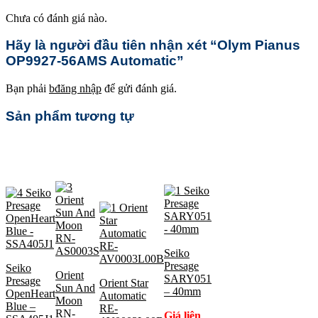
Chưa có đánh giá nào.
Hãy là người đầu tiên nhận xét “Olym Pianus
OP9927-56AMS Automatic”
Bạn phải
bđăng nhập
để gửi đánh giá.
Sản phẩm tương tự
Seiko
Presage
Seiko
Orient
SARY051
Presage
Orient Star
Sun And
– 40mm
OpenHeart
Automatic
Moon
Blue –
RE-
RN-
Giá liên