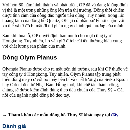
Với hơn 60 năm hình thành và phát triển, OP đã và đang khẳng định
vị thế là một trong những ông lớn trên thị trường. Đồng thời chiếm
được tình cảm của đông đảo người tiêu dùng. Tuy nhiên, trong lúc
hoàng kim của đồng hồ Quartz, OP lại có phần xử lý hơi chậm với
xu thế và từ đó bị mất đi thị phần ngay chính quê hương của mình.
Sau khi thua lỗ, OP quyết định bán mình cho một công ty ở
Hongkong. Tuy nhiên, họ vẫn giữ được cái tên thương hiệu cùng
với chất lượng sản phẩm của mình.
Dòng Olym Pianus
Olympia Pianus được cho ra mắt trên thị trường sau khi OP thuộc về
tay công ty ở Hongkong. Tuy nhiên, Olym Pianus tập trung phát
triển dòng máy cơ với bộ máy bền bỉ và chất lượng của Seiko Epson
hay Orient đến từ Nhật Bản. Đồng thời, khi chế tác thành công,
chúng sẽ được kiểm định đúng theo tiêu chuẩn của Thụy Sỹ – Cái
nôi của ngành nghề đồng hồ đeo tay.
→ Tham khảo các mẫu
đồng hồ Thụy Sĩ
khác ngay tại
đây
Đánh giá