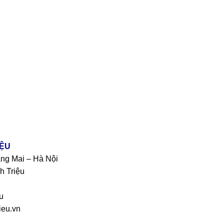
IỆU
àng Mai – Hà Nội
h Triệu
u
eu.vn