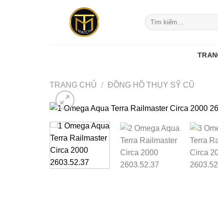
Skip
to
Tìm
kiếm:
content
TRAN
TRANG CHỦ
/
ĐỒNG HỒ THỤY SỸ CŨ