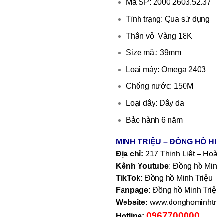
Mã SP: 2000 2603.52.37
Tình trạng: Qua sử dụng
Thân vỏ: Vàng 18K
Size mặt: 39mm
Loại máy: Omega 2403
Chống nước: 150M
Loại dây: Dây da
Bảo hành 6 năm
MINH TRIỆU – ĐỒNG HỒ H
Địa chỉ:
217 Thịnh Liệt – Ho
Kênh Youtube:
Đồng hồ Min
TikTok:
Đồng hồ Minh Triệu
Fanpage:
Đồng hồ Minh Triệ
Website:
www.donghominhtri
0967700000
Hotline: