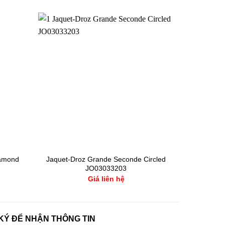
iamond
Jaquet-Droz Grande Seconde Circled
JO03033203
Giá liên hệ
KÝ ĐỂ NHẬN THÔNG TIN