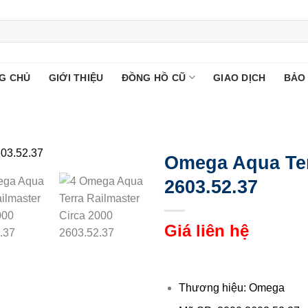
G CHỦ
GIỚI THIỆU
ĐỒNG HỒ CŨ
GIAO DỊCH
BẢO
Omega Aqua Ter
2603.52.37
Giá liên hệ
Thương hiệu: Omega