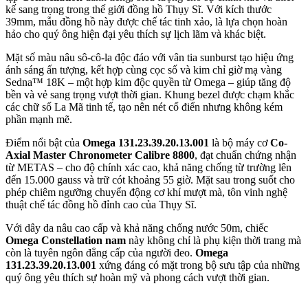
kế sang trọng trong thế giới đồng hồ Thụy Sĩ. Với kích thước
39mm, mẫu đồng hồ này được chế tác tinh xảo, là lựa chọn hoàn
hảo cho quý ông hiện đại yêu thích sự lịch lãm và khác biệt.
Mặt số màu nâu sô-cô-la độc đáo với vân tia sunburst tạo hiệu ứng
ánh sáng ấn tượng, kết hợp cùng cọc số và kim chỉ giờ mạ vàng
Sedna™ 18K – một hợp kim độc quyền từ Omega – giúp tăng độ
bền và vẻ sang trọng vượt thời gian. Khung bezel được chạm khắc
các chữ số La Mã tinh tế, tạo nên nét cổ điển nhưng không kém
phần mạnh mẽ.
Điểm nổi bật của
Omega 131.23.39.20.13.001
là bộ máy cơ
Co-
Axial Master Chronometer Calibre 8800
, đạt chuẩn chứng nhận
từ METAS – cho độ chính xác cao, khả năng chống từ trường lên
đến 15.000 gauss và trữ cót khoảng 55 giờ. Mặt sau trong suốt cho
phép chiêm ngưỡng chuyển động cơ khí mượt mà, tôn vinh nghệ
thuật chế tác đồng hồ đỉnh cao của Thụy Sĩ.
Với dây da nâu cao cấp và khả năng chống nước 50m, chiếc
Omega Constellation nam
này không chỉ là phụ kiện thời trang mà
còn là tuyên ngôn đẳng cấp của người đeo.
Omega
131.23.39.20.13.001
xứng đáng có mặt trong bộ sưu tập của những
quý ông yêu thích sự hoàn mỹ và phong cách vượt thời gian.