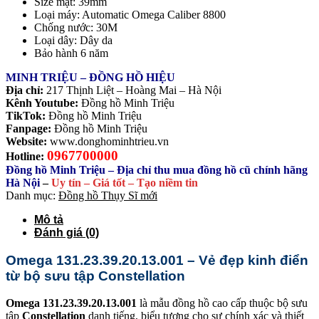
Size mặt: 39mm
Loại máy: Automatic
Omega Caliber 8800
Chống nước: 30M
Loại dây: Dây da
Bảo hành 6 năm
MINH TRIỆU – ĐỒNG HỒ HIỆU
Địa chỉ:
217 Thịnh Liệt – Hoàng Mai – Hà Nội
Kênh Youtube:
Đồng hồ Minh Triệu
TikTok:
Đồng hồ Minh Triệu
Fanpage:
Đồng hồ Minh Triệu
Website:
www.donghominhtrieu.vn
0967700000
Hotline:
Đồng hồ Minh Triệu – Địa chỉ thu mua đồng hồ cũ chính hãng
Hà Nội
–
Uy tín – Giá tốt – Tạo niềm tin
Danh mục:
Đồng hồ Thụy Sĩ mới
Mô tả
Đánh giá (0)
Omega 131.23.39.20.13.001 – Vẻ đẹp kinh điển
từ bộ sưu tập Constellation
Omega 131.23.39.20.13.001
là mẫu đồng hồ cao cấp thuộc bộ sưu
tập
Constellation
danh tiếng, biểu tượng cho sự chính xác và thiết