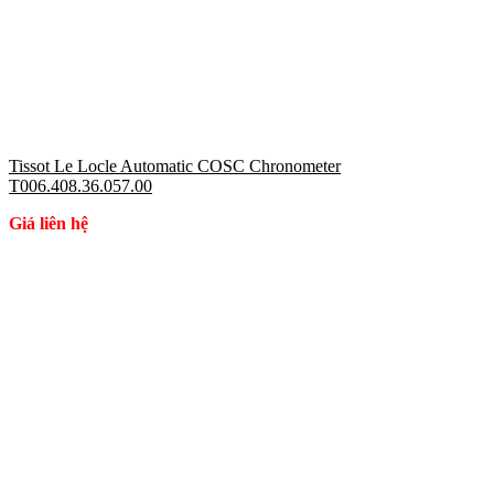
Tissot Le Locle Automatic COSC Chronometer
T006.408.36.057.00
Giá liên hệ