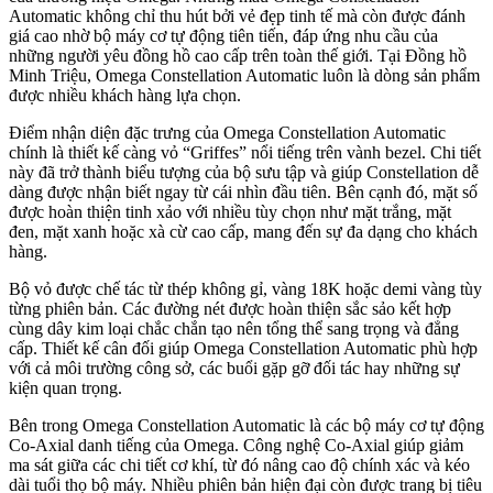
Automatic không chỉ thu hút bởi vẻ đẹp tinh tế mà còn được đánh
giá cao nhờ bộ máy cơ tự động tiên tiến, đáp ứng nhu cầu của
những người yêu đồng hồ cao cấp trên toàn thế giới. Tại Đồng hồ
Minh Triệu, Omega Constellation Automatic luôn là dòng sản phẩm
được nhiều khách hàng lựa chọn.
Điểm nhận diện đặc trưng của Omega Constellation Automatic
chính là thiết kế càng vỏ “Griffes” nổi tiếng trên vành bezel. Chi tiết
này đã trở thành biểu tượng của bộ sưu tập và giúp Constellation dễ
dàng được nhận biết ngay từ cái nhìn đầu tiên. Bên cạnh đó, mặt số
được hoàn thiện tinh xảo với nhiều tùy chọn như mặt trắng, mặt
đen, mặt xanh hoặc xà cừ cao cấp, mang đến sự đa dạng cho khách
hàng.
Bộ vỏ được chế tác từ thép không gỉ, vàng 18K hoặc demi vàng tùy
từng phiên bản. Các đường nét được hoàn thiện sắc sảo kết hợp
cùng dây kim loại chắc chắn tạo nên tổng thể sang trọng và đẳng
cấp. Thiết kế cân đối giúp Omega Constellation Automatic phù hợp
với cả môi trường công sở, các buổi gặp gỡ đối tác hay những sự
kiện quan trọng.
Bên trong Omega Constellation Automatic là các bộ máy cơ tự động
Co-Axial danh tiếng của Omega. Công nghệ Co-Axial giúp giảm
ma sát giữa các chi tiết cơ khí, từ đó nâng cao độ chính xác và kéo
dài tuổi thọ bộ máy. Nhiều phiên bản hiện đại còn được trang bị tiêu