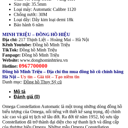
Size mặt: 35.5mm
Loại máy: Automatic Calibre 1120
Chống nước: 30M
Loại dây: Dây kim loại demi 18k
Bảo hành 6 năm
MINH TRIỆU – ĐỒNG HỒ HIỆU
Địa chỉ:
217 Thịnh Liệt – Hoàng Mai – Hà Nội
Kênh Youtube:
Đồng hồ Minh Triệu
TikTok:
Đồng hồ Minh Triệu
Fanpage:
Đồng hồ Minh Triệu
Website:
www.donghominhtrieu.vn
0967700000
Hotline:
Đồng hồ Minh Triệu – Địa chỉ thu mua đồng hồ cũ chính hãng
Hà Nội
–
Uy tín – Giá tốt – Tạo niềm tin
Danh mục:
Đồng hồ Thụy Sỹ cũ
Mô tả
Đánh giá (0)
Omega Constellation Automatic là một trong những dòng đồng hồ
biểu tượng của Omega, nổi tiếng với thiết kế sang trọng, độ chính
xác cao và giá trị lịch sử lâu đời. Ra đời từ năm 1952, bộ sưu tập
Constellation đã trở thành đại diện cho sự thanh lịch và đẳng cấp
của thương hiệu Omega. Những mẫu Omega Constellation