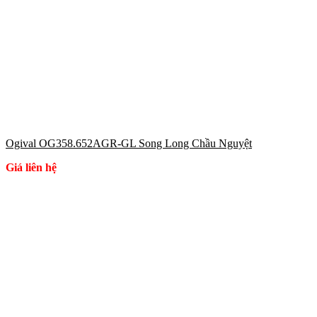
Ogival OG358.652AGR-GL Song Long Chầu Nguyệt
Giá liên hệ