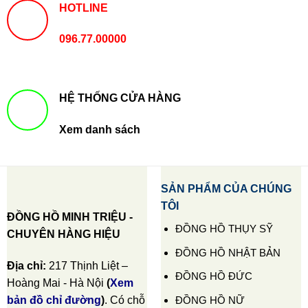
HOTLINE
096.77.00000
HỆ THỐNG CỬA HÀNG
Xem danh sách
SẢN PHẨM CỦA CHÚNG
TÔI
ĐỒNG HỒ MINH TRIỆU -
ĐỒNG HỒ THỤY SỸ
CHUYÊN HÀNG HIỆU
ĐỒNG HỒ NHẬT BẢN
Địa chỉ:
217 Thịnh Liệt –
ĐỒNG HỒ ĐỨC
Hoàng Mai - Hà Nội
(
Xem
ĐỒNG HỒ NỮ
bản đồ chỉ đường
)
. Có chỗ