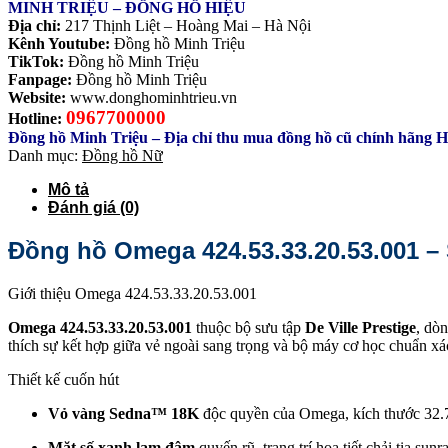
MINH TRIỆU – ĐỒNG HỒ HIỆU
Địa chỉ:
217 Thịnh Liệt – Hoàng Mai – Hà Nội
Kênh Youtube:
Đồng hồ Minh Triệu
TikTok:
Đồng hồ Minh Triệu
Fanpage:
Đồng hồ Minh Triệu
Website:
www.donghominhtrieu.vn
0967700000
Hotline:
Đồng hồ Minh Triệu – Địa chỉ thu mua đồng hồ cũ chính hãng 
Danh mục:
Đồng hồ Nữ
Mô tả
Đánh giá (0)
Đồng hồ Omega 424.53.33.20.53.001 – 
Giới thiệu Omega 424.53.33.20.53.001
Omega 424.53.33.20.53.001
thuộc bộ sưu tập
De Ville Prestige
, dòn
thích sự kết hợp giữa vẻ ngoài sang trọng và bộ máy cơ học chuẩn xá
Thiết kế cuốn hút
Vỏ vàng Sedna™ 18K
độc quyền của Omega, kích thước 32.7 
Mặt số xanh lam đậm
quyến rũ, trang trí họa tiết chải tia sun