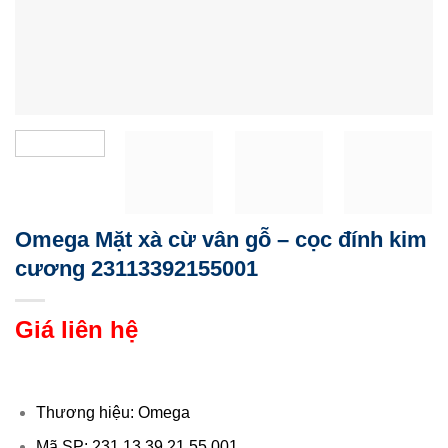
Omega Mặt xà cừ vân gỗ – cọc đính kim
cương 23113392155001
Giá liên hệ
Thương hiệu: Omega
Mã SP: 231.13.39.21.55.001