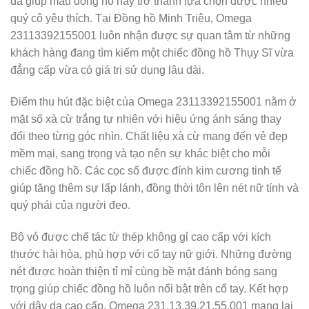
đã giúp mẫu đồng hồ này trở thành lựa chọn được nhiều
quý cô yêu thích. Tại Đồng hồ Minh Triệu, Omega
23113392155001 luôn nhận được sự quan tâm từ những
khách hàng đang tìm kiếm một chiếc đồng hồ Thụy Sĩ vừa
đẳng cấp vừa có giá trị sử dụng lâu dài.
Điểm thu hút đặc biệt của Omega 23113392155001 nằm ở
mặt số xà cừ trắng tự nhiên với hiệu ứng ánh sáng thay
đổi theo từng góc nhìn. Chất liệu xà cừ mang đến vẻ đẹp
mềm mại, sang trọng và tạo nên sự khác biệt cho mỗi
chiếc đồng hồ. Các cọc số được đính kim cương tinh tế
giúp tăng thêm sự lấp lánh, đồng thời tôn lên nét nữ tính và
quý phái của người đeo.
Bộ vỏ được chế tác từ thép không gỉ cao cấp với kích
thước hài hòa, phù hợp với cổ tay nữ giới. Những đường
nét được hoàn thiện tỉ mỉ cùng bề mặt đánh bóng sang
trọng giúp chiếc đồng hồ luôn nổi bật trên cổ tay. Kết hợp
với dây da cao cấp, Omega 231.13.39.21.55.001 mang lại