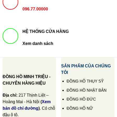
096.77.00000
HỆ THỐNG CỬA HÀNG
Xem danh sách
SẢN PHẨM CỦA CHÚNG
TÔI
ĐỒNG HỒ MINH TRIỆU -
ĐỒNG HỒ THỤY SỸ
CHUYÊN HÀNG HIỆU
ĐỒNG HỒ NHẬT BẢN
Địa chỉ:
217 Thịnh Liệt –
ĐỒNG HỒ ĐỨC
Hoàng Mai - Hà Nội
(
Xem
ĐỒNG HỒ NỮ
bản đồ chỉ đường
)
. Có chỗ
đậu ô tô.