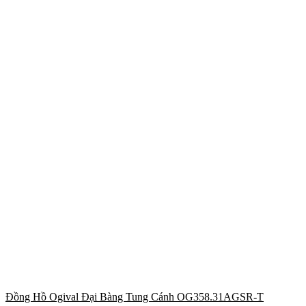
Đồng Hồ Ogival Đại Bàng Tung Cánh OG358.31AGSR-T