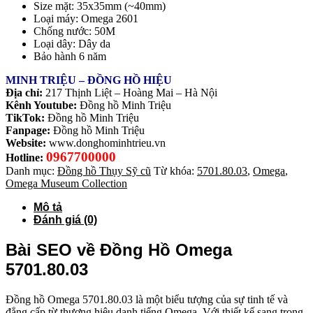
Size mặt: 35x35mm (~40mm)
Loại máy: Omega 2601
Chống nước: 50M
Loại dây: Dây da
Bảo hành 6 năm
MINH TRIỆU – ĐỒNG HỒ HIỆU
Địa chỉ:
217 Thịnh Liệt – Hoàng Mai – Hà Nội
Kênh Youtube:
Đồng hồ Minh Triệu
TikTok:
Đồng hồ Minh Triệu
Fanpage:
Đồng hồ Minh Triệu
Website:
www.donghominhtrieu.vn
0967700000
Hotline:
Danh mục:
Đồng hồ Thụy Sỹ cũ
Từ khóa:
5701.80.03
,
Omega
,
Omega Museum Collection
Mô tả
Đánh giá (0)
Bài SEO về Đồng Hồ Omega
5701.80.03
Đồng hồ Omega 5701.80.03 là một biểu tượng của sự tinh tế và
đẳng cấp từ thương hiệu danh tiếng Omega. Với thiết kế sang trọng,