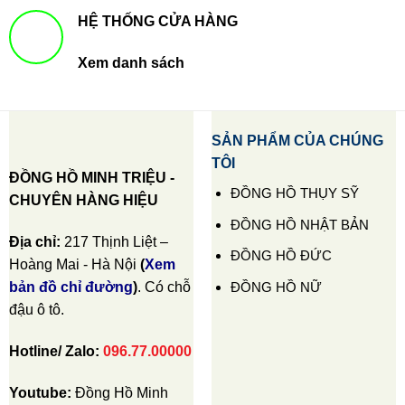
HỆ THỐNG CỬA HÀNG
Xem danh sách
SẢN PHẨM CỦA CHÚNG
TÔI
ĐỒNG HỒ MINH TRIỆU -
ĐỒNG HỒ THỤY SỸ
CHUYÊN HÀNG HIỆU
ĐỒNG HỒ NHẬT BẢN
Địa chỉ:
217 Thịnh Liệt –
ĐỒNG HỒ ĐỨC
Hoàng Mai - Hà Nội
(
Xem
ĐỒNG HỒ NỮ
bản đồ chỉ đường
)
. Có chỗ
đậu ô tô.
Hotline/ Zalo:
096.77.00000
Youtube:
Đồng Hồ Minh