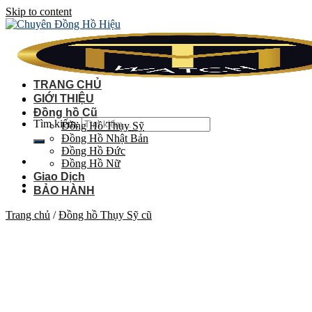
Skip to content
TRANG CHỦ
GIỚI THIỆU
Đồng hồ Cũ
Tìm kiếm:
Đồng Hồ Thụy Sỹ
Đồng Hồ Nhật Bản
Đồng Hồ Đức
Đồng Hồ Nữ
Giao Dịch
BẢO HÀNH
Trang chủ
/
Đồng hồ Thụy Sỹ cũ