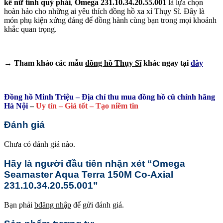
kế nữ tính quý phái
,
Omega 231.10.34.20.55.001
là lựa chọn
hoàn hảo cho những ai yêu thích đồng hồ xa xỉ Thụy Sĩ. Đây là
món phụ kiện xứng đáng để đồng hành cùng bạn trong mọi khoảnh
khắc quan trọng.
→ Tham khảo các mẫu
đồng hồ Thụy Sĩ
khác ngay tại
đây
Đồng hồ Minh Triệu – Địa chỉ thu mua đồng hồ cũ chính hãng
Hà Nội
–
Uy tín – Giá tốt – Tạo niềm tin
Đánh giá
Chưa có đánh giá nào.
Hãy là người đầu tiên nhận xét “Omega
Seamaster Aqua Terra 150M Co-Axial
231.10.34.20.55.001”
Bạn phải
bđăng nhập
để gửi đánh giá.