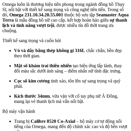
Omega luôn là thương hiệu tiên phong trong ngành đồng hồ Thụy
Sĩ, nổi bật với thiết kế sang trọng và công nghệ tiên tiến. Trong số
đó,
Omega 231.10.34.20.55.001
thuộc bộ sưu tập
Seamaster Aqua
Terra
là mẫu đồng hồ nữ cao cấp, kết hợp hoàn hảo giữa
sự thanh
lịch và tính năng vượt trội
, được nhiều tín đồ thời trang ưa
chuộng.
Thiết kế sang trọng và cuốn hút
Vỏ và dây bằng thép không gỉ 316L
chắc chắn, bền đẹp
theo thời gian.
Mặt số khảm trai thiên nhiên
tạo hiệu ứng lấp lánh, thay
đổi màu sắc dưới ánh sáng – điểm nhấn nữ tính đặc trưng.
Cọc số kim cương
tinh xảo, tôn lên sự sang trọng và quý
phái.
Kích thước 34mm
, vừa vặn với cổ tay phụ nữ Á Đông,
mang lại vẻ thanh lịch mà vẫn nổi bật.
Bộ máy vận hành
Trang bị
Calibre 8520 Co-Axial
– bộ máy cơ tự động nổi
tiếng của Omega, mang đến độ chính xác cao và độ bền vượt