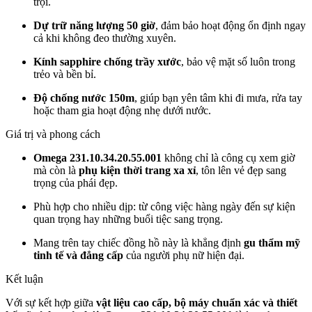
trội.
Dự trữ năng lượng 50 giờ
, đảm bảo hoạt động ổn định ngay
cả khi không đeo thường xuyên.
Kính sapphire chống trầy xước
, bảo vệ mặt số luôn trong
trẻo và bền bỉ.
Độ chống nước 150m
, giúp bạn yên tâm khi đi mưa, rửa tay
hoặc tham gia hoạt động nhẹ dưới nước.
Giá trị và phong cách
Omega 231.10.34.20.55.001
không chỉ là công cụ xem giờ
mà còn là
phụ kiện thời trang xa xỉ
, tôn lên vẻ đẹp sang
trọng của phái đẹp.
Phù hợp cho nhiều dịp: từ công việc hàng ngày đến sự kiện
quan trọng hay những buổi tiệc sang trọng.
Mang trên tay chiếc đồng hồ này là khẳng định
gu thẩm mỹ
tinh tế và đẳng cấp
của người phụ nữ hiện đại.
Kết luận
Với sự kết hợp giữa
vật liệu cao cấp, bộ máy chuẩn xác và thiết