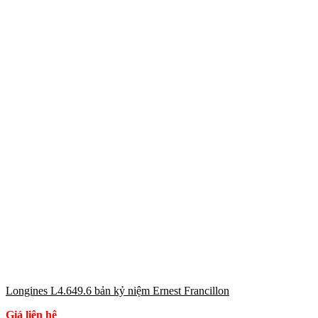
Longines L4.649.6 bản kỷ niệm Ernest Francillon
Giá liên hệ