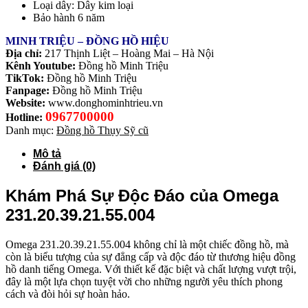
Loại dây: Dây kim loại
Bảo hành 6 năm
MINH TRIỆU – ĐỒNG HỒ HIỆU
Địa chỉ:
217 Thịnh Liệt – Hoàng Mai – Hà Nội
Kênh Youtube:
Đồng hồ Minh Triệu
TikTok:
Đồng hồ Minh Triệu
Fanpage:
Đồng hồ Minh Triệu
Website:
www.donghominhtrieu.vn
0967700000
Hotline:
Danh mục:
Đồng hồ Thụy Sỹ cũ
Mô tả
Đánh giá (0)
Khám Phá Sự Độc Đáo của Omega
231.20.39.21.55.004
Omega 231.20.39.21.55.004 không chỉ là một chiếc đồng hồ, mà
còn là biểu tượng của sự đẳng cấp và độc đáo từ thương hiệu đồng
hồ danh tiếng Omega. Với thiết kế đặc biệt và chất lượng vượt trội,
đây là một lựa chọn tuyệt vời cho những người yêu thích phong
cách và đòi hỏi sự hoàn hảo.