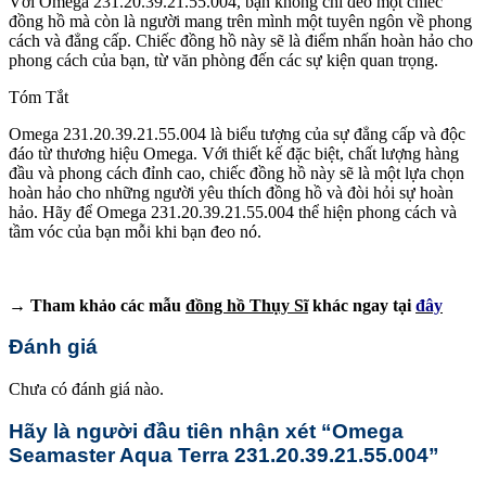
Với Omega 231.20.39.21.55.004, bạn không chỉ đeo một chiếc
đồng hồ mà còn là người mang trên mình một tuyên ngôn về phong
cách và đẳng cấp. Chiếc đồng hồ này sẽ là điểm nhấn hoàn hảo cho
phong cách của bạn, từ văn phòng đến các sự kiện quan trọng.
Tóm Tắt
Omega 231.20.39.21.55.004 là biểu tượng của sự đẳng cấp và độc
đáo từ thương hiệu Omega. Với thiết kế đặc biệt, chất lượng hàng
đầu và phong cách đỉnh cao, chiếc đồng hồ này sẽ là một lựa chọn
hoàn hảo cho những người yêu thích đồng hồ và đòi hỏi sự hoàn
hảo. Hãy để Omega 231.20.39.21.55.004 thể hiện phong cách và
tầm vóc của bạn mỗi khi bạn đeo nó.
→ Tham khảo các mẫu
đồng hồ Thụy Sĩ
khác ngay tại
đây
Đánh giá
Chưa có đánh giá nào.
Hãy là người đầu tiên nhận xét “Omega
Seamaster Aqua Terra 231.20.39.21.55.004”