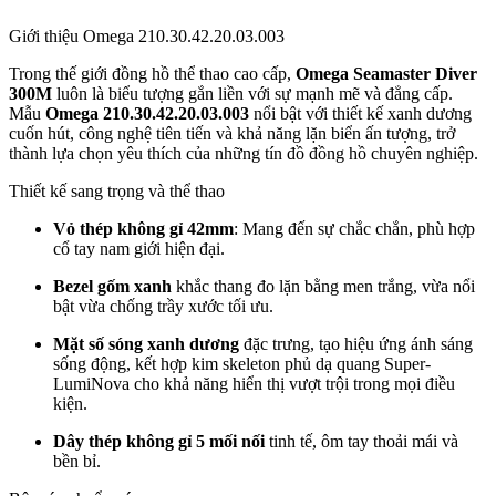
Giới thiệu Omega 210.30.42.20.03.003
Trong thế giới đồng hồ thể thao cao cấp,
Omega Seamaster Diver
300M
luôn là biểu tượng gắn liền với sự mạnh mẽ và đẳng cấp.
Mẫu
Omega 210.30.42.20.03.003
nổi bật với thiết kế xanh dương
cuốn hút, công nghệ tiên tiến và khả năng lặn biển ấn tượng, trở
thành lựa chọn yêu thích của những tín đồ đồng hồ chuyên nghiệp.
Thiết kế sang trọng và thể thao
Vỏ thép không gỉ 42mm
: Mang đến sự chắc chắn, phù hợp
cổ tay nam giới hiện đại.
Bezel gốm xanh
khắc thang đo lặn bằng men trắng, vừa nổi
bật vừa chống trầy xước tối ưu.
Mặt số sóng xanh dương
đặc trưng, tạo hiệu ứng ánh sáng
sống động, kết hợp kim skeleton phủ dạ quang Super-
LumiNova cho khả năng hiển thị vượt trội trong mọi điều
kiện.
Dây thép không gỉ 5 mối nối
tinh tế, ôm tay thoải mái và
bền bỉ.