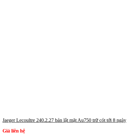
Jaeger Lecoultre 240.2.27 bản lật mặt Au750 trữ cót tới 8 ngày
Giá liên hệ