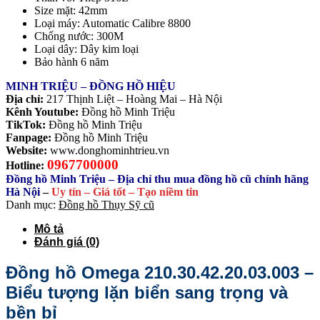
Size mặt: 42mm
Loại máy: Automatic Calibre 8800
Chống nước: 300M
Loại dây: Dây kim loại
Bảo hành 6 năm
MINH TRIỆU – ĐỒNG HỒ HIỆU
Địa chỉ:
217 Thịnh Liệt – Hoàng Mai – Hà Nội
Kênh Youtube:
Đồng hồ Minh Triệu
TikTok:
Đồng hồ Minh Triệu
Fanpage:
Đồng hồ Minh Triệu
Website:
www.donghominhtrieu.vn
0967700000
Hotline:
Đồng hồ Minh Triệu – Địa chỉ thu mua đồng hồ cũ chính hãng
Hà Nội
–
Uy tín – Giá tốt – Tạo niềm tin
Danh mục:
Đồng hồ Thụy Sỹ cũ
Mô tả
Đánh giá (0)
Đồng hồ Omega 210.30.42.20.03.003 –
Biểu tượng lặn biển sang trọng và
bền bỉ