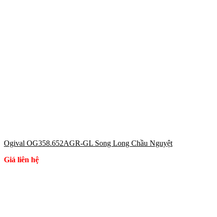
Ogival OG358.652AGR-GL Song Long Chầu Nguyệt
Giá liên hệ