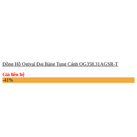
Đồng Hồ Ogival Đại Bàng Tung Cánh OG358.31AGSR-T
Giá liên hệ
-41%