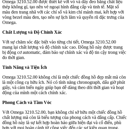
Omega 3210.52.00 được thiết kế với vỏ và dây đeo bằng chất liệu
thép không gỉ, tạo nên vẻ ngoại hình đẳng cấp và tinh tế. Mặt số
màu đen trang nhã với các chỉ số và kim chỉ mảnh mai, kết hợp với
vòng bezel màu đen, tạo nên sự lịch lãm và quyến rũ đặc trưng của
Omega.
Chất Lượng và Độ Chính Xác
Với sự chăm sóc đặc biệt vào từng chi tiết, Omega 3210.52.00
mang lại chất lượng và độ chính xác cao. Đồng hồ này được trang
bị động cơ automatic, đảm bảo sự chính xác và độ tin cậy trong việc
đo thời gian.
Tính Năng và Tiện Ích
Omega 3210.52.00 không chỉ là một chiếc đồng hồ đẹp mắt mà còn
là một công cụ hữu ích. Nó có tính năng chronograph, dấu giờ phút
giây, và cảm biến ngày giúp bạn dễ dàng theo dõi thời gian và hoạt
động của mình một cách chính xác.
Phong Cách và Tầm Vóc
Với Omega 3210.52.00, bạn không chỉ sở hữu một chiếc đồng hồ
chất lượng mà còn là biểu tượng của phong cách và đẳng cấp. Chiếc
đồng hồ này là sự kết hợp hoàn hảo giữa hiện đại và cổ điển, phù
hợp với mọi hoàn cảnh từ công việc đến các sự kiện quan trọng.