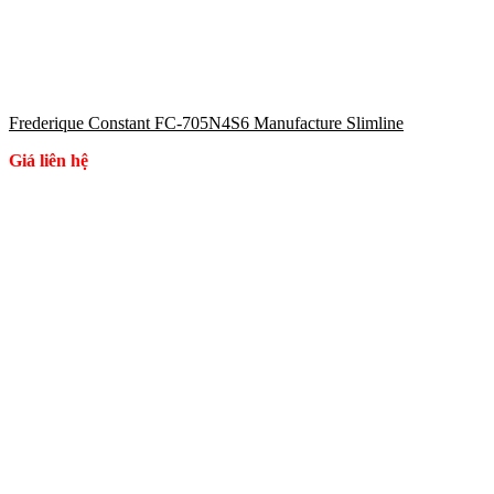
Frederique Constant FC-705N4S6 Manufacture Slimline
Giá liên hệ