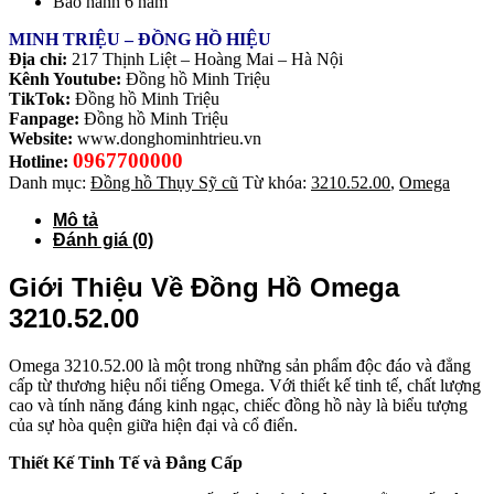
Bảo hành 6 năm
MINH TRIỆU – ĐỒNG HỒ HIỆU
Địa chỉ:
217 Thịnh Liệt – Hoàng Mai – Hà Nội
Kênh Youtube:
Đồng hồ Minh Triệu
TikTok:
Đồng hồ Minh Triệu
Fanpage:
Đồng hồ Minh Triệu
Website:
www.donghominhtrieu.vn
0967700000
Hotline:
Danh mục:
Đồng hồ Thụy Sỹ cũ
Từ khóa:
3210.52.00
,
Omega
Mô tả
Đánh giá (0)
Giới Thiệu Về Đồng Hồ Omega
3210.52.00
Omega 3210.52.00 là một trong những sản phẩm độc đáo và đẳng
cấp từ thương hiệu nổi tiếng Omega. Với thiết kế tinh tế, chất lượng
cao và tính năng đáng kinh ngạc, chiếc đồng hồ này là biểu tượng
của sự hòa quện giữa hiện đại và cổ điển.
Thiết Kế Tinh Tế và Đẳng Cấp