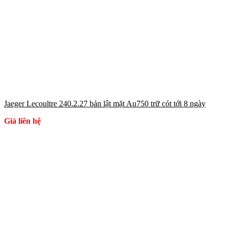
Jaeger Lecoultre 240.2.27 bản lật mặt Au750 trữ cót tới 8 ngày
Giá liên hệ