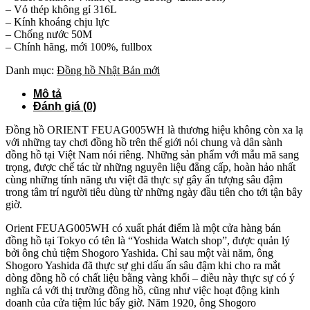
– Vỏ thép không gỉ 316L
– Kính khoáng chịu lực
– Chống nước 50M
– Chính hãng, mới 100%, fullbox
Danh mục:
Đồng hồ Nhật Bản mới
Mô tả
Đánh giá (0)
Đồng hồ ORIENT FEUAG005WH là thương hiệu không còn xa lạ
với những tay chơi đồng hồ trên thế giới nói chung và dân sành
đồng hồ tại Việt Nam nói riêng. Những sản phẩm với mẫu mã sang
trọng, được chế tác từ những nguyên liệu đẳng cấp, hoàn hảo nhất
cùng những tính năng ưu việt đã thực sự gây ấn tượng sâu đậm
trong tâm trí người tiêu dùng từ những ngày đầu tiên cho tới tận bây
giờ.
Orient FEUAG005WH có xuất phát điểm là một cửa hàng bán
đồng hồ tại Tokyo có tên là “Yoshida Watch shop”, được quản lý
bởi ông chủ tiệm Shogoro Yashida. Chỉ sau một vài năm, ông
Shogoro Yashida đã thực sự ghi dấu ấn sâu đậm khi cho ra mắt
dòng đồng hồ có chất liệu bằng vàng khối – điều này thực sự có ý
nghĩa cả với thị trường đồng hồ, cũng như việc hoạt động kinh
doanh của cửa tiệm lúc bấy giờ. Năm 1920, ông Shogoro