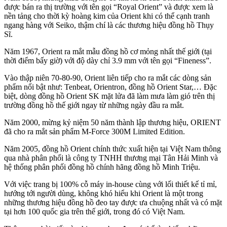
được bán ra thị trường với tên gọi “Royal Orient” và được xem là
nền tảng cho thời kỳ hoàng kim của Orient khi có thể cạnh tranh
ngang hàng với Seiko, thậm chí là các thương hiệu đồng hồ Thụy
Sĩ.
Năm 1967, Orient ra mắt mẫu đồng hồ cơ mỏng nhất thế giới (tại
thời điểm bấy giờ) với độ dày chỉ 3.9 mm với tên gọi “Fineness”.
Vào thập niên 70-80-90, Orient liên tiếp cho ra mắt các dòng sản
phẩm nổi bật như: Tenbeat, Orientron, đồng hồ Orient Star,… Đặc
biệt, dòng đồng hồ Orient SK mặt lửa đã làm mưa làm gió trên thị
trường đồng hồ thế giới ngay từ những ngày đầu ra mắt.
Năm 2000, mừng kỷ niệm 50 năm thành lập thương hiệu, ORIENT
đã cho ra mắt sản phẩm M-Force 300M Limited Edition.
Năm 2005, đồng hồ Orient chính thức xuất hiện tại Việt Nam thông
qua nhà phân phối là công ty TNHH thương mại Tân Hải Minh và
hệ thống phân phối đồng hồ chính hãng đồng hồ Minh Triệu.
Với việc trang bị 100% cỗ máy in-house cùng với lối thiết kế tỉ mỉ,
hướng tới người dùng, không khó hiểu khi Orient là một trong
những thương hiệu đồng hồ đeo tay được ưa chuộng nhất và có mặt
tại hơn 100 quốc gia trên thế giới, trong đó có Việt Nam.