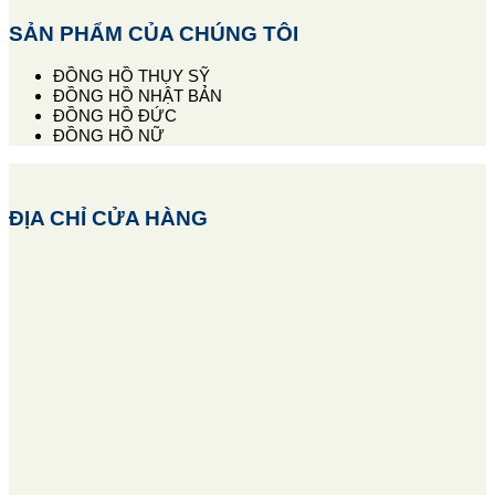
SẢN PHẨM CỦA CHÚNG TÔI
ĐỒNG HỒ THỤY SỸ
ĐỒNG HỒ NHẬT BẢN
ĐỒNG HỒ ĐỨC
ĐỒNG HỒ NỮ
ĐỊA CHỈ CỬA HÀNG