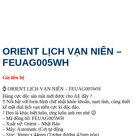
ORIENT LỊCH VẠN NIÊN –
FEUAG005WH
Giá liên hệ
⌚️ ORIENT LỊCH VẠN NIÊN – FEUAG005WH
Hàng cực độc săn mãi mới được cho AE đây ?
‼ Nổi bật với form hình chữ nhật khỏe khoắn, nam tính, cùng thiết
kế mặt dial lịch vạn niên cực kì độc đáo.
? Đeo là khác biệt luôn, ưng luôn anh em nhé 😉
– Mã đồng hồ: FEUAG005WH
– Xuất xứ: Orient – Nhật Bản
– Máy: Automatic (Cơ) tự động
– Size: 36mm x 44mm (Tương đương 42mm tròn)