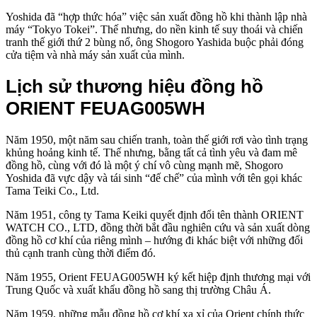
Yoshida đã “hợp thức hóa” việc sản xuất đồng hồ khi thành lập nhà
máy “Tokyo Tokei”. Thế nhưng, do nền kinh tế suy thoái và chiến
tranh thế giới thứ 2 bùng nổ, ông Shogoro Yashida buộc phải đóng
cửa tiệm và nhà máy sản xuất của mình.
Lịch sử thương hiệu đồng hồ
ORIENT FEUAG005WH
Năm 1950, một năm sau chiến tranh, toàn thế giới rơi vào tình trạng
khủng hoảng kinh tế. Thế nhưng, bằng tất cả tình yêu và đam mê
đồng hồ, cùng với đó là một ý chí vô cùng mạnh mẽ, Shogoro
Yoshida đã vực dậy và tái sinh “đế chế” của mình với tên gọi khác
Tama Teiki Co., Ltd.
Năm 1951, công ty Tama Keiki quyết định đổi tên thành ORIENT
WATCH CO., LTD, đồng thời bắt đầu nghiên cứu và sản xuất dòng
đồng hồ cơ khí của riêng mình – hướng đi khác biệt với những đối
thủ cạnh tranh cùng thời điểm đó.
Năm 1955, Orient FEUAG005WH ký kết hiệp định thương mại với
Trung Quốc và xuất khẩu đồng hồ sang thị trường Châu Á.
Năm 1959, những mẫu đồng hồ cơ khí xa xỉ của Orient chính thức