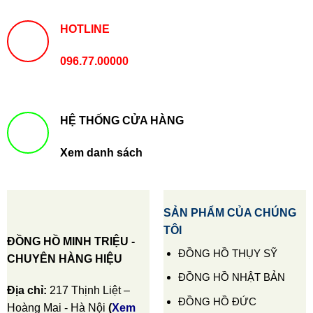
HOTLINE
096.77.00000
HỆ THỐNG CỬA HÀNG
Xem danh sách
SẢN PHẨM CỦA CHÚNG
TÔI
ĐỒNG HỒ MINH TRIỆU -
ĐỒNG HỒ THỤY SỸ
CHUYÊN HÀNG HIỆU
ĐỒNG HỒ NHẬT BẢN
Địa chỉ:
217 Thịnh Liệt –
ĐỒNG HỒ ĐỨC
Hoàng Mai - Hà Nội
(
Xem