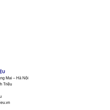
IỆU
àng Mai – Hà Nội
h Triệu
u
eu.vn