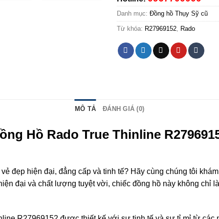
Danh mục:
Đồng hồ Thụy Sỹ cũ
Từ khóa:
R27969152
,
Rado
MÔ TẢ
ĐÁNH GIÁ (0)
ồng Hồ Rado True Thinline R279691
ẻ đẹp hiện đại, đẳng cấp và tinh tế? Hãy cùng chúng tôi khám
 hiện đại và chất lượng tuyệt vời, chiếc đồng hồ này không chỉ
line R27969152 được thiết kế với sự tinh tế và sự tỉ mỉ từ cá