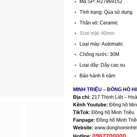
Mã SP: R27969152
Tình trạng: Qua sử dụng
Thân vỏ: Ceramic
Size mặt: 40mm
Loại máy: Automatic
Chống nước: 30M
Loại dây: Dây cao su
Bảo hành 6 năm
MINH TRIỆU – ĐỒNG HỒ H
Địa chỉ:
217 Thịnh Liệt – Ho
Kênh Youtube:
Đồng hồ Min
TikTok:
Đồng hồ Minh Triệu
Fanpage:
Đồng hồ Minh Triệ
Website:
www.donghominhtri
0967700000
Hotline: