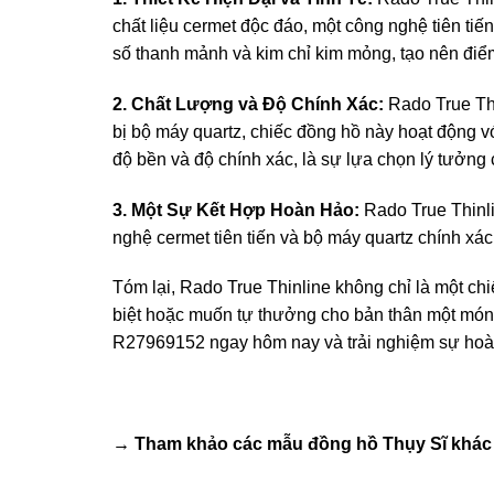
chất liệu cermet độc đáo, một công nghệ tiên tiế
số thanh mảnh và kim chỉ kim mỏng, tạo nên điểm 
2. Chất Lượng và Độ Chính Xác:
Rado True Thi
bị bộ máy quartz, chiếc đồng hồ này hoạt động v
độ bền và độ chính xác, là sự lựa chọn lý tưởng
3. Một Sự Kết Hợp Hoàn Hảo:
Rado True Thinli
nghệ cermet tiên tiến và bộ máy quartz chính xác
Tóm lại, Rado True Thinline không chỉ là một c
biệt hoặc muốn tự thưởng cho bản thân một món 
R27969152 ngay hôm nay và trải nghiệm sự hoàn
→ Tham khảo các mẫu
đồng hồ Thụy Sĩ
khác 