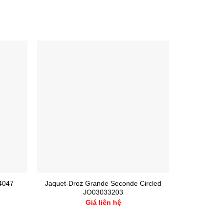
.4047
Jaquet-Droz Grande Seconde Circled
Omega Spe
JO03033203
3
Giá liên hệ