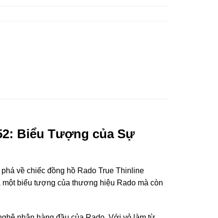
52: Biểu Tượng của Sự
 phá về chiếc đồng hồ Rado True Thinline
 là một biểu tượng của thương hiệu Rado mà còn
c nghệ nhân hàng đầu của Rado. Với vỏ làm từ