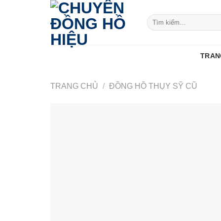
Skip
to
Tìm
kiếm:
content
TRAN
TRANG CHỦ
/
ĐỒNG HỒ THỤY SỸ CŨ