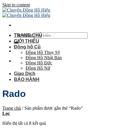
Skip to content
Tìm kiếm:
TRANG CHỦ
GIỚI THIỆU
Đồng hồ Cũ
Đồng Hồ Thụy Sỹ
Đồng Hồ Nhật Bản
Đồng Hồ Đức
Đồng Hồ Nữ
Giao Dịch
BẢO HÀNH
Rado
Trang chủ
/
Sản phẩm được gắn thẻ “Rado”
Lọc
Hiển thị tất cả 8 kết quả