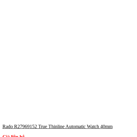
Rado R27969152 True Thinline Automatic Watch 40mm
Giá liên hệ