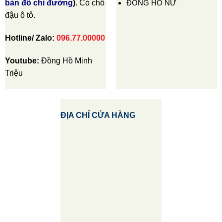
ĐỒNG HỒ NỮ
bản đồ chỉ đường
)
. Có chỗ
đậu ô tô.
Hotline/ Zalo:
096.77.00000
Youtube:
Đồng Hồ Minh
Triệu
ĐỊA CHỈ CỬA HÀNG