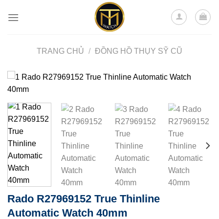
Skip
to
content
TRANG CHỦ
/
ĐỒNG HỒ THỤY SỸ CŨ
Rado R27969152 True Thinline
Automatic Watch 40mm