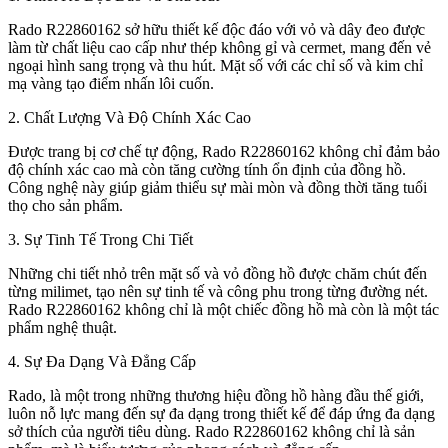
Rado R22860162 sở hữu thiết kế độc đáo với vỏ và dây đeo được
làm từ chất liệu cao cấp như thép không gỉ và cermet, mang đến vẻ
ngoại hình sang trọng và thu hút. Mặt số với các chỉ số và kim chỉ
mạ vàng tạo điểm nhấn lôi cuốn.
2. Chất Lượng Và Độ Chính Xác Cao
Được trang bị cơ chế tự động, Rado R22860162 không chỉ đảm bảo
độ chính xác cao mà còn tăng cường tính ổn định của đồng hồ.
Công nghệ này giúp giảm thiểu sự mài mòn và đồng thời tăng tuổi
thọ cho sản phẩm.
3. Sự Tinh Tế Trong Chi Tiết
Những chi tiết nhỏ trên mặt số và vỏ đồng hồ được chăm chút đến
từng milimet, tạo nên sự tinh tế và công phu trong từng đường nét.
Rado R22860162 không chỉ là một chiếc đồng hồ mà còn là một tác
phẩm nghệ thuật.
4. Sự Đa Dạng Và Đẳng Cấp
Rado, là một trong những thương hiệu đồng hồ hàng đầu thế giới,
luôn nỗ lực mang đến sự đa dạng trong thiết kế để đáp ứng đa dạng
sở thích của người tiêu dùng. Rado R22860162 không chỉ là sản