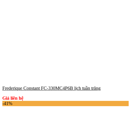
Frederique Constant FC-330MC4P6B lịch tuần trăng
Giá liên hệ
-41%