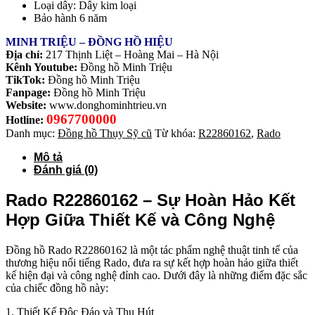
Loại dây: Dây kim loại
Bảo hành 6 năm
MINH TRIỆU – ĐỒNG HỒ HIỆU
Địa chỉ:
217 Thịnh Liệt – Hoàng Mai – Hà Nội
Kênh Youtube:
Đồng hồ Minh Triệu
TikTok:
Đồng hồ Minh Triệu
Fanpage:
Đồng hồ Minh Triệu
Website:
www.donghominhtrieu.vn
0967700000
Hotline:
Danh mục:
Đồng hồ Thụy Sỹ cũ
Từ khóa:
R22860162
,
Rado
Mô tả
Đánh giá (0)
Rado R22860162 – Sự Hoàn Hảo Kết
Hợp Giữa Thiết Kế và Công Nghệ
Đồng hồ Rado R22860162 là một tác phẩm nghệ thuật tinh tế của
thương hiệu nổi tiếng Rado, đưa ra sự kết hợp hoàn hảo giữa thiết
kế hiện đại và công nghệ đỉnh cao. Dưới đây là những điểm đặc sắc
của chiếc đồng hồ này:
1. Thiết Kế Độc Đáo và Thu Hút