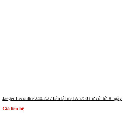
Jaeger Lecoultre 240.2.27 bản lật mặt Au750 trữ cót tới 8 ngày
Giá liên hệ