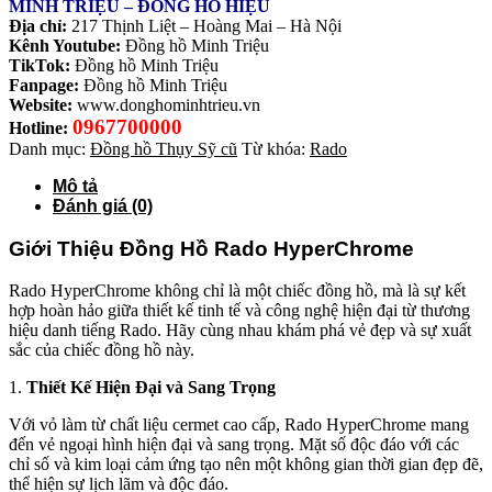
MINH TRIỆU – ĐỒNG HỒ HIỆU
Địa chỉ:
217 Thịnh Liệt – Hoàng Mai – Hà Nội
Kênh Youtube:
Đồng hồ Minh Triệu
TikTok:
Đồng hồ Minh Triệu
Fanpage:
Đồng hồ Minh Triệu
Website:
www.donghominhtrieu.vn
0967700000
Hotline:
Danh mục:
Đồng hồ Thụy Sỹ cũ
Từ khóa:
Rado
Mô tả
Đánh giá (0)
Giới Thiệu Đồng Hồ Rado HyperChrome
Rado HyperChrome không chỉ là một chiếc đồng hồ, mà là sự kết
hợp hoàn hảo giữa thiết kế tinh tế và công nghệ hiện đại từ thương
hiệu danh tiếng Rado. Hãy cùng nhau khám phá vẻ đẹp và sự xuất
sắc của chiếc đồng hồ này.
1.
Thiết Kế Hiện Đại và Sang Trọng
Với vỏ làm từ chất liệu cermet cao cấp, Rado HyperChrome mang
đến vẻ ngoại hình hiện đại và sang trọng. Mặt số độc đáo với các
chỉ số và kim loại cảm ứng tạo nên một không gian thời gian đẹp đẽ,
thể hiện sự lịch lãm và độc đáo.