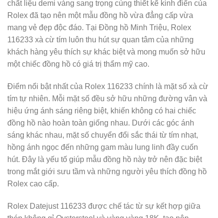
chất liệu demi vàng sang trọng cùng thiết kế kinh điển của
Rolex đã tạo nên một mẫu đồng hồ vừa đẳng cấp vừa
mang vẻ đẹp độc đáo. Tại Đồng hồ Minh Triệu, Rolex
116233 xà cừ tím luôn thu hút sự quan tâm của những
khách hàng yêu thích sự khác biệt và mong muốn sở hữu
một chiếc đồng hồ có giá trị thẩm mỹ cao.
Điểm nổi bật nhất của Rolex 116233 chính là mặt số xà cừ
tím tự nhiên. Mỗi mặt số đều sở hữu những đường vân và
hiệu ứng ánh sáng riêng biệt, khiến không có hai chiếc
đồng hồ nào hoàn toàn giống nhau. Dưới các góc ánh
sáng khác nhau, mặt số chuyển đổi sắc thái từ tím nhạt,
hồng ánh ngọc đến những gam màu lung linh đầy cuốn
hút. Đây là yếu tố giúp mẫu đồng hồ này trở nên đặc biệt
trong mắt giới sưu tầm và những người yêu thích đồng hồ
Rolex cao cấp.
Rolex Datejust 116233 được chế tác từ sự kết hợp giữa