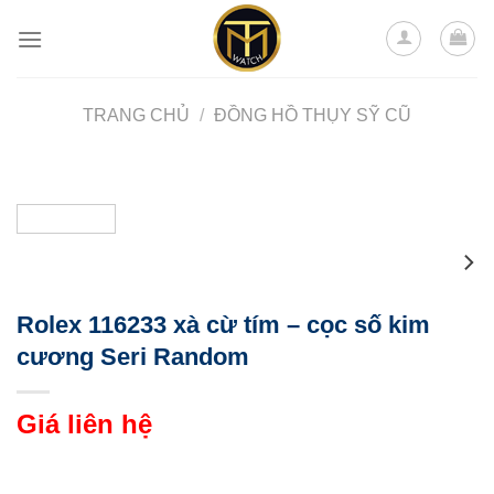
Skip
to
content
TRANG CHỦ
/
ĐỒNG HỒ THỤY SỸ CŨ
Rolex 116233 xà cừ tím – cọc số kim
cương Seri Random
Giá liên hệ