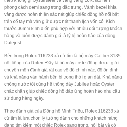
thép không gỉ Oystersteel và vàng vàng 18K, tạo nên
phong cách demi sang trọng đặc trưng. Vành bezel khía
vàng được hoàn thiện sắc nét giúp chiếc đồng hồ nổi bật
trên cổ tay mà vẫn giữ được nét thanh lịch vốn có. Kích
thước 36mm kinh điển phù hợp với nhiều đối tượng khách
hàng và luôn được đánh giá là tỷ lệ hoàn hảo của dòng
Datejust.
Bên trong Rolex 116233 xà cừ tím là bộ máy Caliber 3135
nổi tiếng của Rolex. Đây là bộ máy cơ tự động được giới
chuyên môn đánh giá rất cao về độ chính xác, độ ổn định
và khả năng vận hành bền bỉ trong thời gian dài. Khả năng
chống nước tốt cùng hệ thống dây Jubilee hoặc Oyster
chắc chắn giúp chiếc đồng hồ đáp ứng hoàn hảo nhu cầu
sử dụng hàng ngày.
Theo đánh giá của Đồng hồ Minh Triệu, Rolex 116233 xà
cừ tím là lựa chọn lý tưởng dành cho những khách hàng
đang tìm kiếm một chiếc Rolex sang trọng, nổi bật và có