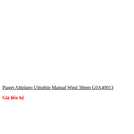
Piaget Altiplano Ultrathin Manual Wind 38mm G0A40013
Giá liên hệ