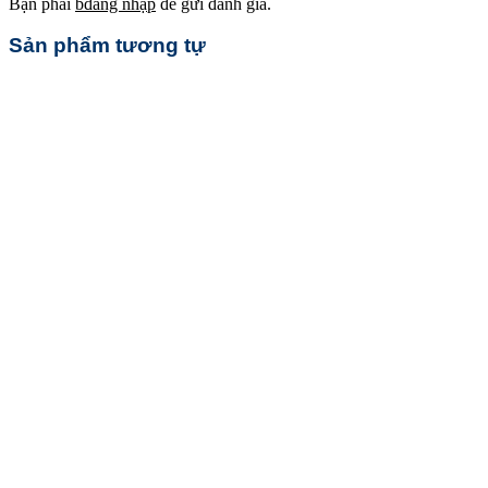
Bạn phải
bđăng nhập
để gửi đánh giá.
Sản phẩm tương tự