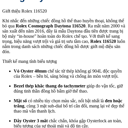
Giới thiệu Rolex 116520
Khi nhắc đến những chiếc đồng hồ thể thao huyền thoại, không thể
bỏ qua
Rolex Cosmograph Daytona 116520
. Ra mắt năm 2000 và
sản xuất đến năm 2016, đây là mẫu Daytona đầu tiên được trang bị
bộ máy “in-house” hoàn toàn do Rolex chế tạo. Với thiết kế sang
trọng, hiệu năng vượt trội và giá trị sưu tầm cao,
Rolex 116520
luôn
nằm trong danh sách những chiếc đồng hồ được giới mộ điệu săn
đón.
Thiết kế mang tính biểu tượng
Vỏ Oyster 40mm
chế tác từ thép không gỉ 904L độc quyền
của Rolex – bền bỉ, sáng bóng và chống ăn mòn vượt trội.
Bezel thép khắc thang đo tachymeter
giúp đo vận tốc, giữ
đúng tinh thần đồng hồ bấm giờ thể thao.
Mặt số
có nhiều tùy chọn màu sắc, nổi bật nhất là
đen hoặc
trắng
, cùng 3 mặt sub-dial bố trí cân đối, mang lại vẻ đẹp thể
thao mà vẫn thanh lịch.
Dây Oyster 3 mắt
chắc chắn, khóa gập Oysterlock an toàn,
biểu tượng của sự thoải mái và độ tin cậy.