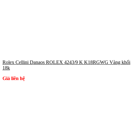
Rolex Cellini Danaos ROLEX 4243/9 K K18RGWG Vàng khối
18k
Giá liên hệ