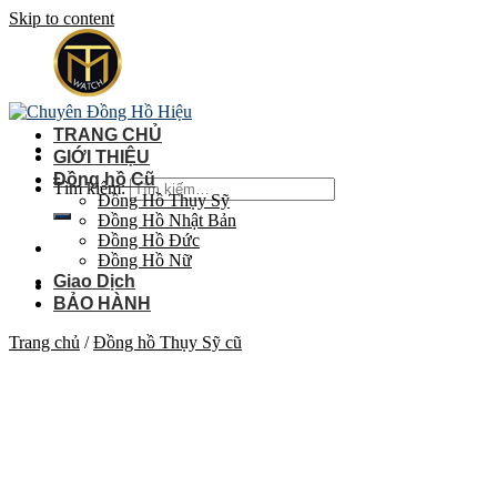
Skip to content
TRANG CHỦ
GIỚI THIỆU
Đồng hồ Cũ
Tìm kiếm:
Đồng Hồ Thụy Sỹ
Đồng Hồ Nhật Bản
Đồng Hồ Đức
Đồng Hồ Nữ
Giao Dịch
BẢO HÀNH
Trang chủ
/
Đồng hồ Thụy Sỹ cũ