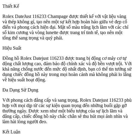
Thiết Kế
Rolex DateJust 116233 Champage được thiết kế với vật liệu vàng
và thép không gỉ, tạo nên một sự kết hợp hoàn hảo giữa vẻ đẹp cổ
điển và phong cách hiện đại. Mặt số màu trắng lịch lãm với các chỉ
số kim cương và vòng lunette được trang trí tinh tế, tạo nên một
tổng thể sang trọng và quý phái.
Hiệu Suất
Đồng hồ Rolex Datejust 116233 được trang bị động cơ máy cơ tự
động chất lượng cao, đảm bảo độ chính xác và độ bền vượt trội. Với
khả năng chống nước đến mức độ nhất định, bạn có thể tin tưởng sử
dụng chiếc đồng hồ này trong mọi hoàn cảnh mà không phải lo lắng
về hiệu suất hoạt động.
Đa Dạng Sử Dụng
Với phong cách đẳng cấp và sang trọng, Rolex Datejust 116233 phù
hợp với mọi dịp từ các sự kiện quan trọng đến những buổi gặp gỡ
thường ngày. Được xem như một biểu tượng của sự lịch lãm và
đẳng cấp, chiếc đồng hồ này chắc chắn sẽ thu hút mọi ánh nhìn và
làm hài lòng người đeo.
Kết Luận