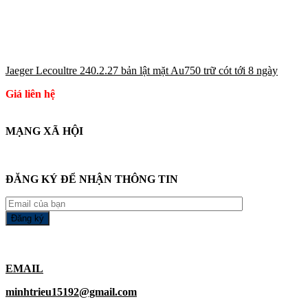
Jaeger Lecoultre 240.2.27 bản lật mặt Au750 trữ cót tới 8 ngày
Giá liên hệ
MẠNG XÃ HỘI
ĐĂNG KÝ ĐỂ NHẬN THÔNG TIN
EMAIL
minhtrieu15192@gmail.com