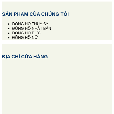
SẢN PHẨM CỦA CHÚNG TÔI
ĐỒNG HỒ THỤY SỸ
ĐỒNG HỒ NHẬT BẢN
ĐỒNG HỒ ĐỨC
ĐỒNG HỒ NỮ
ĐỊA CHỈ CỬA HÀNG