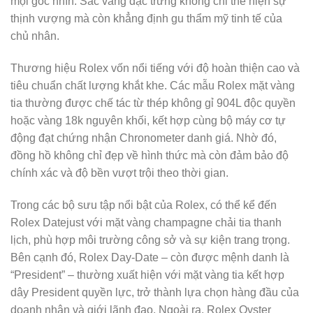
mọi góc nhìn. Sắc vàng đặc trưng không chỉ thể hiện sự
thịnh vượng mà còn khẳng định gu thẩm mỹ tinh tế của
chủ nhân.
Thương hiệu
Rolex
vốn nổi tiếng với độ hoàn thiện cao và
tiêu chuẩn chất lượng khắt khe. Các mẫu Rolex mặt vàng
tia thường được chế tác từ thép không gỉ 904L độc quyền
hoặc vàng 18k nguyên khối, kết hợp cùng bộ máy cơ tự
động đạt chứng nhận Chronometer danh giá. Nhờ đó,
đồng hồ không chỉ đẹp về hình thức mà còn đảm bảo độ
chính xác và độ bền vượt trội theo thời gian.
Trong các bộ sưu tập nổi bật của Rolex, có thể kể đến
Rolex Datejust
với mặt vàng champagne chải tia thanh
lịch, phù hợp môi trường công sở và sự kiện trang trọng.
Bên cạnh đó,
Rolex Day-Date
– còn được mệnh danh là
“President” – thường xuất hiện với mặt vàng tia kết hợp
dây President quyền lực, trở thành lựa chọn hàng đầu của
doanh nhân và giới lãnh đạo. Ngoài ra,
Rolex Oyster