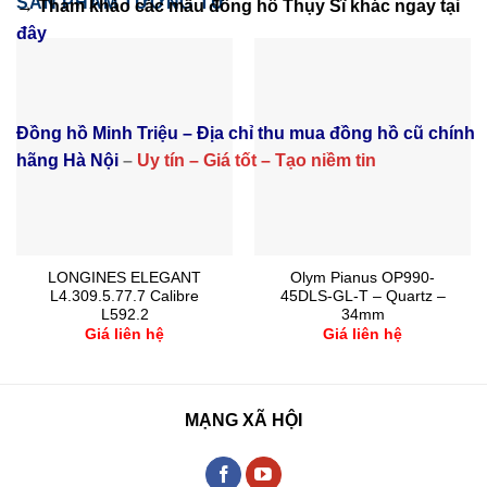
SẢN PHẨM TƯƠNG TỰ
→ Tham khảo các mẫu
đồng hồ Thụy Sĩ
khác ngay tại
đây
Đồng hồ Minh Triệu – Địa chỉ thu mua đồng hồ cũ chính
hãng Hà Nội
–
Uy tín – Giá tốt – Tạo niềm tin
LONGINES ELEGANT
Olym Pianus OP990-
L4.309.5.77.7 Calibre
45DLS-GL-T – Quartz –
L592.2
34mm
Giá liên hệ
Giá liên hệ
MẠNG XÃ HỘI