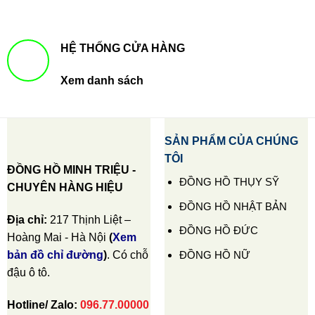
HỆ THỐNG CỬA HÀNG
Xem danh sách
SẢN PHẨM CỦA CHÚNG
TÔI
ĐỒNG HỒ MINH TRIỆU -
ĐỒNG HỒ THỤY SỸ
CHUYÊN HÀNG HIỆU
ĐỒNG HỒ NHẬT BẢN
Địa chỉ:
217 Thịnh Liệt –
ĐỒNG HỒ ĐỨC
Hoàng Mai - Hà Nội
(
Xem
ĐỒNG HỒ NỮ
bản đồ chỉ đường
)
. Có chỗ
đậu ô tô.
Hotline/ Zalo:
096.77.00000