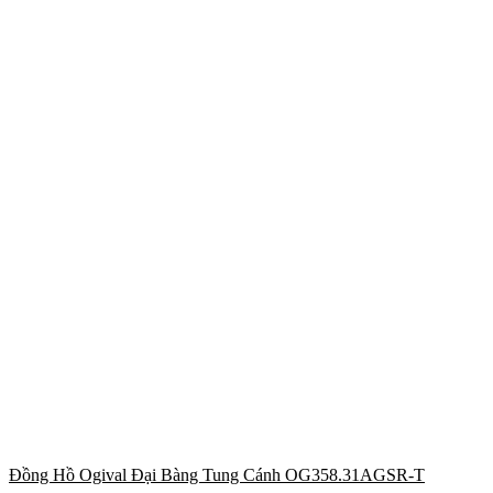
Đồng Hồ Ogival Đại Bàng Tung Cánh OG358.31AGSR-T