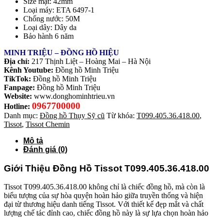
Size mặt: 42mm
Loại máy: ETA 6497-1
Chống nước: 50M
Loại dây: Dây da
Bảo hành 6 năm
MINH TRIỆU – ĐỒNG HỒ HIỆU
Địa chỉ:
217 Thịnh Liệt – Hoàng Mai – Hà Nội
Kênh Youtube:
Đồng hồ Minh Triệu
TikTok:
Đồng hồ Minh Triệu
Fanpage:
Đồng hồ Minh Triệu
Website:
www.donghominhtrieu.vn
0967700000
Hotline:
Danh mục:
Đồng hồ Thụy Sỹ cũ
Từ khóa:
T099.405.36.418.00
,
Tissot
,
Tissot Chemin
Mô tả
Đánh giá (0)
Giới Thiệu Đồng Hồ Tissot T099.405.36.418.00
Tissot T099.405.36.418.00 không chỉ là chiếc đồng hồ, mà còn là
biểu tượng của sự hòa quyện hoàn hảo giữa truyền thống và hiện
đại từ thương hiệu danh tiếng Tissot. Với thiết kế đẹp mắt và chất
lượng chế tác đỉnh cao, chiếc đồng hồ này là sự lựa chọn hoàn hảo