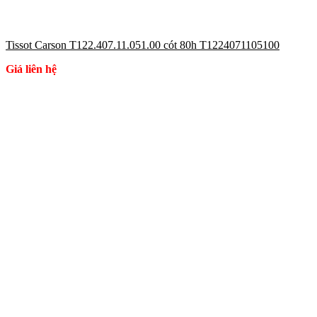
Tissot Carson T122.407.11.051.00 cót 80h T1224071105100
Giá liên hệ