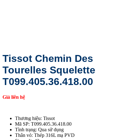
Tissot Chemin Des
Tourelles Squelette
T099.405.36.418.00
Giá liên hệ
Thương hiệu: Tissot
Mã SP: T099.405.36.418.00
Tình trạng: Qua sử dụng
Thân vỏ: Thép 316L mạ PVD