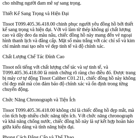
cho những người đam mê sự sang trọng.
Thiết Kế Sang Trọng và Hiện Đại
Tissot T099.405.36.418.00 chinh phục người yêu đồng hồ bởi thiết
kế sang trọng và hiện đại. Với vỏ làm từ thép không gỉ chất lượng
cao và dây đeo da màu nâu, chiếc đồng hồ này mang đến vẻ ngoại
hình thanh lịch và đẳng cấp. Mặt số màu trắng với các chỉ số và kim
chỉ mảnh mai tạo nên vẻ đẹp tinh tế và độ chính xác.
Chất Lượng Chế Tác Đỉnh Cao
Tissot nổi tiếng với chất lượng chế tác và sự tinh tế, và
T099.405.36.418.00 là minh chứng rõ ràng cho điều đó. Được trang
bị máy cơ tự động Tissot Caliber C01.211, chiếc đồng hồ này không
chỉ đẹp mắt mà còn đảm bảo độ chính xác và ổn định trong từng
chuyển động.
Chức Năng Chronograph và Tiện Ích
Tissot T099.405.36.418.00 không chỉ là chiếc đồng hồ đẹp mắt, mà
còn tích hợp nhiều chức năng tiện ích. Với chức năng chronograph
và khả năng chống nước, chiếc đồng hồ này là sự kết hợp hoàn hảo
giữa kiểu dáng và tính năng hiện đại.
Phong Cách Đẳng Cấp và Thể Thao