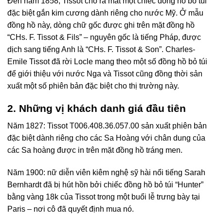
Đến năm 1858, Tissot cho ra mắt một chiếc đồng hồ bỏ túi
đặc biệt gắn kim cương dành riêng cho nước Mỹ. Ở mẫu
đồng hồ này, dòng chữ gốc được ghi trên mặt đồng hồ
“CHs. F. Tissot & Fils” – nguyên gốc là tiếng Pháp, được
dịch sang tiếng Anh là “CHs. F. Tissot & Son”. Charles-
Emile Tissot đã rời Locle mang theo một số đồng hồ bỏ túi
để giới thiệu với nước Nga và Tissot cũng đồng thời sản
xuất một số phiên bản đặc biệt cho thị trường này.
2. Những vị khách
danh giá đầu tiên
Năm 1827: Tissot T006.408.36.057.00 sản xuất phiên bản
đặc biệt dành riêng cho các Sa Hoàng với chân dung của
các Sa hoàng được in trên mặt đồng hồ tráng men.
Năm 1900: nữ diễn viên kiêm nghệ sỹ hài nổi tiếng Sarah
Bernhardt đã bị hút hồn bởi chiếc đồng hồ bỏ túi “Hunter”
bằng vàng 18k của Tissot trong một buổi lễ trưng bày tại
Paris – nơi cô đã quyết định mua nó.