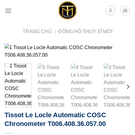
Skip
to
content
TRANG CHỦ
/
ĐỒNG HỒ THỤY SĨ MỚI
Tissot Le Locle Automatic COSC
Chronometer T006.408.36.057.00