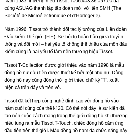
Năm 1983, thương hiệu Tissot T006.408.36.057.00 đã
cùng ASUAG thành lập tập đoàn mới với tên SMH (The
Société de Microélectronique et d’Horlogerie).
Năm 1996, Tissot trở thành đối tác lý tưởng của Liên đoàn
Đấu kiếm Thế giới (FIE). Sự hội tụ hoàn hảo giữa truyền
thống và đổi mới – hai yếu tố không thế thiếu của môn đấu
kiếm cũng là hai yếu tố làm nên thương hiệu Tissot.
Tissot T-Collection được giới thiệu vào năm 1998 là mẫu
đồng hồ nữ đầu tiên được thiết kế bởi một phụ nữ. Dòng
đồng hồ này cũng đồng thời giới thiệu chữ ký “T”, xuất
hiện cả trên dây và trên vỏ.
Tissot đã kết hợp công nghệ đỉnh cao với đồng hồ vào
năm cuối cùng của thế kỉ 20. Có thể nói đây là sự kiện đã
tạo nên cuộc cách mạng trong thế giới đồng hồ khi thương
hiệu tung ra mẫu Tissot T-Touch, chiếc đồng hồ cảm ứng
đầu tiên trên thế giới. Mẫu đồng hồ nam đa chức năng này