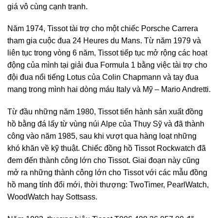
giá vô cùng cạnh tranh.
Năm 1974, Tissot tài trợ cho một chiếc Porsche Carrera
tham gia cuộc đua 24 Heures du Mans. Từ năm 1979 và
liên tục trong vòng 6 năm, Tissot tiếp tục mở rộng các hoạt
động của mình tại giải đua Formula 1 bằng việc tài trợ cho
đội đua nổi tiếng Lotus của Colin Chapmann và tay đua
mang trong mình hai dòng máu Italy và Mỹ – Mario Andretti.
Từ đầu những năm 1980, Tissot tiến hành sản xuất đồng
hồ bằng đá lấy từ vùng núi Alpe của Thụy Sỹ và đã thành
công vào năm 1985, sau khi vượt qua hàng loạt những
khó khăn về kỹ thuật. Chiếc đồng hồ Tissot Rockwatch đã
đem đến thành công lớn cho Tissot. Giai đoạn này cũng
mở ra những thành công lớn cho Tissot với các mẫu đồng
hồ mang tính đổi mới, thời thượng: TwoTimer, PearlWatch,
WoodWatch hay Sottsass.