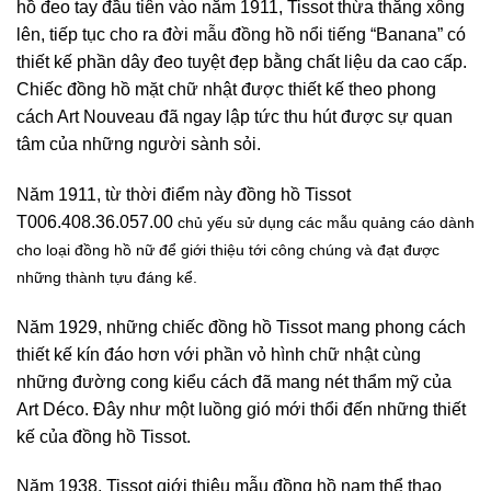
hồ đeo tay đầu tiên vào năm 1911, Tissot thừa thắng xông
lên, tiếp tục cho ra đời mẫu đồng hồ nổi tiếng “Banana” có
thiết kế phần dây đeo tuyệt đẹp bằng chất liệu da cao cấp.
Chiếc đồng hồ mặt chữ nhật được thiết kế theo phong
cách Art Nouveau đã ngay lập tức thu hút được sự quan
tâm của những người sành sỏi.
Năm 1911, từ thời điểm này đồng hồ Tissot
T006.408.36.057.00
chủ yếu sử dụng các mẫu quảng cáo dành
cho loại đồng hồ nữ để giới thiệu tới công chúng và đạt được
những thành tựu đáng kể.
Năm 1929, những chiếc đồng hồ Tissot mang phong cách
thiết kế kín đáo hơn với phần vỏ hình chữ nhật cùng
những đường cong kiểu cách đã mang nét thẩm mỹ của
Art Déco. Đây như một luồng gió mới thổi đến những thiết
kế của đồng hồ Tissot.
Năm 1938, Tissot giới thiệu mẫu đồng hồ nam thể thao