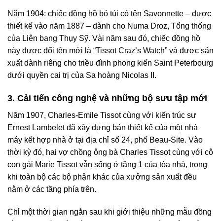
Năm 1904: chiếc đồng hồ bỏ túi có tên Savonnette – được
thiết kế vào năm 1887 – dành cho Numa Droz, Tổng thống
của Liên bang Thụy Sỹ. Vài năm sau đó, chiếc đồng hồ
này được đổi tên mới là “Tissot Craz’s Watch” và được sản
xuất dành riêng cho triều đình phong kiến Saint Peterbourg
dưới quyền cai trị của Sa hoàng Nicolas II.
3. Cải tiến công nghệ và những bộ sưu tập mới
Năm 1907, Charles-Emile Tissot cùng với kiến trúc sư
Ernest Lambelet đã xây dựng bản thiết kế của một nhà
máy kết hợp nhà ở tại địa chỉ số 24, phố Beau-Site. Vào
thời kỳ đó, hai vợ chồng ông bà Charles Tissot cùng với cô
con gái Marie Tissot vẫn sống ở tầng 1 của tòa nhà, trong
khi toàn bộ các bộ phận khác của xưởng sản xuất đều
nằm ở các tầng phía trên.
Chỉ một thời gian ngắn sau khi giới thiệu những mẫu đồng