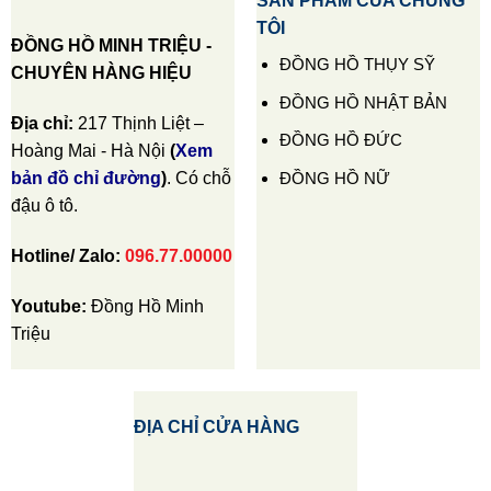
SẢN PHẨM CỦA CHÚNG
TÔI
ĐỒNG HỒ MINH TRIỆU -
ĐỒNG HỒ THỤY SỸ
CHUYÊN HÀNG HIỆU
ĐỒNG HỒ NHẬT BẢN
Địa chỉ:
217 Thịnh Liệt –
ĐỒNG HỒ ĐỨC
Hoàng Mai - Hà Nội
(
Xem
ĐỒNG HỒ NỮ
bản đồ chỉ đường
)
. Có chỗ
đậu ô tô.
Hotline/ Zalo:
096.77.00000
Youtube:
Đồng Hồ Minh
Triệu
ĐỊA CHỈ CỬA HÀNG