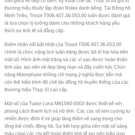
hảo giữa vẻ đẹp cổ điển, kỹ thuật chế tác Thụy Sĩ và giá trị
thương hiệu thuộc tập đoàn Rolex danh tiếng. Tại Đồng hồ
Minh Triệu, Tissot T006.407.36.053.00 luôn được đánh giá
là lựa chọn lý tưởng dành cho những khách hàng yêu
thích sự tinh tế và đẳng cấp.
Điểm nhấn nổi bật nhất của Tissot T006.407.36.053.00
chính là chức năng lịch tuần trăng được bố trí hài hòa trên
mặt số. Hình ảnh mặt trăng và các vì sao được hoàn thiện
tinh xảo, tạo nên vẻ đẹp lãng mạn và đầy cuốn hút. Chức
năng Moonphase không chỉ mang ý nghĩa thực tiễn mà
còn thể hiện trình độ chế tác đồng hồ truyền thống của các
thương hiệu Thụy Sĩ cao cấp.
Mặt số của Tudor Luna M91560-0003 được thiết kế với
phong cách thanh lịch và nữ tính. Các cọc số kim cương tự
nhiên được đính tỉ mỉ giúp tăng thêm vẻ sang trọng cho
tổng thể chiếc đồng hồ. Sự kết hợp giữa nền mặt số sáng
màu cùng các chi tiết hoàn thiện tinh tế tạo nên hiệu ứng