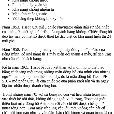
Khả năng chống nước
Phím lên dây xoắn vít
Khả năng chống nhiễm từ
Mặt kính chống xước
Vỏ bằng thép không bị oxy hóa.
Năm 1953, Tissot giới thiệu chiếc Navigator đánh dấu sự hòa nhập
của thế giới nhờ sự phát triển của ngành hàng không. Chiếc đồng hồ
đeo tay này có mặt số được thiết kế đặc biệt có khả năng hiển thị 24
múi giờ.
Năm 1958, Tissot tiếp tục tung ra loại máy đồng hồ độc đáo của
riêng mình, có khả năng từ 1 máy biến đổi thành 4 máy, để đáp ứng
nhu cầu của khách hàng.
Kể từ năm 1965, Tissot bắt đầu kết thân với môn mô tô thể thao
bằng cách tặng một trong những mẫu đồng hồ của mình cho những
người hâm mộ bộ môn thể thao này, đó là mẫu đồng hồ Tissot PR
516 – mô phỏng tay lái của chiếc xe đua phân khối lớn và đã ngay
lập tức nhận được thành công lớn.
Trong những năm 70, với sự bùng nổ của vật liệu nhựa trong lĩnh
vực thiết kế nội thất, không đứng ngoài xu hướng, Tissot đã giới
thiệu loại máy đồng hồ Astrolon với các chi tiết được chế tạo từ
nhựa tổng hợp. Loại máy sử dụng vật liệu mới không cần bất cứ
chất bôi trơn nào nhưng vẫn đảm bảo chất lượng và quan trọng là có