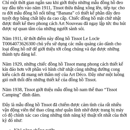
Chỉ một thời gian ngắn sau khi giới thiệu những mẫu đồng hồ đeo
tay đầu tiên vào năm 1911, Tissot thừa thắng xông lên, tiếp tục cho
ra đời mẫu đồng hồ nổi tiếng “Banana” có thiết kế phần dây đeo
tuyệt đẹp bằng chất liệu da cao cấp. Chiếc đồng hồ mặt chữ nhật
được thiết kế theo phong cách Art Nouveau đã ngay lập tức thu hút
được sự quan tâm của những người sành sỏi.
Năm 1911, từ thời điểm này đồng hồ Tissot Le Locle
T0064073626300 chủ yếu sử dụng các mẫu quảng cáo dành cho
loại đồng hồ nữ để giới thiệu tới công chúng và đạt được những
thành tựu đáng kể.
Năm 1929, những chiếc đồng hồ Tissot mang phong cách thiết kế
kín đáo hơn với phần vỏ hình chữ nhật cùng những đường cong
kiểu cách đã mang nét thẩm mỹ của Art Déco. Đây như một luồng
gió mới thổi đến những thiết kế của đồng hồ Tissot.
Năm 1938, Tissot giới thiệu mẫu đồng hồ nam thể thao “Tissot
Camping” đình đám.
Đây là mẫu đồng hồ Tissot đã chiếm được cảm tình của rất nhiều
vận động viên thể thao cũng như quân lính nhờ được trang bị máy
có độ chính xác cao cùng những tính năng kỹ thuật tốt nhất của thời
kỳ đó như: