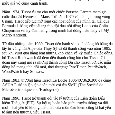
mức giá vô cùng cạnh tranh.
Năm 1974, Tissot tài trợ cho một chiếc Porsche Carrera tham gia
cuộc đua 24 Heures du Mans. Từ năm 1979 và liên tục trong vòng
6 năm, Tissot tiếp tục mở rộng các hoạt động của mình tại giải đua
Formula 1 bằng việc tài trợ cho đội đua nổi tiếng Lotus của Colin
Chapmann và tay đua mang trong mình hai dòng máu Italy và Mỹ –
Mario Andretti.
Từ đầu những năm 1980, Tissot tiến hành sản xuất đồng hồ bằng đá
lấy từ vùng núi Alpe của Thụy Sỹ và đã thành công vào năm 1985,
sau khi vượt qua hàng loạt những khó khăn về kỹ thuật. Chiếc đồng
hồ Tissot Rockwatch đã đem đến thành công lớn cho Tissot. Giai
đoạn này cũng mở ra những thành công lớn cho Tissot với các mẫu
đồng hồ mang tính đổi mới, thời thượng: TwoTimer, PearlWatch,
WoodWatch hay Sottsass.
Năm 1983, thương hiệu Tissot Le Locle T0064073626300 đã cùng
ASUAG thành lập tập đoàn mới với tên SMH (The Société de
Microélectronique et d’Horlogerie).
Năm 1996, Tissot trở thành đối tác lý tưởng của Liên đoàn Đấu
kiếm Thế giới (FIE). Sự hội tụ hoàn hảo giữa truyền thống và đổi
mới – hai yếu tố không thế thiếu của môn đấu kiếm cũng là hai yếu
tố làm nên thương hiệu Tissot.