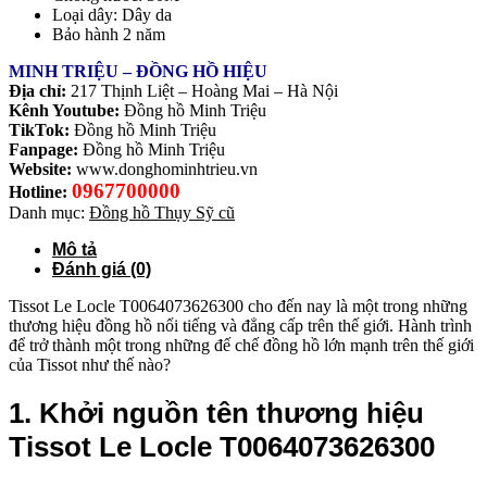
Loại dây: Dây da
Bảo hành 2 năm
MINH TRIỆU – ĐỒNG HỒ HIỆU
Địa chỉ:
217 Thịnh Liệt – Hoàng Mai – Hà Nội
Kênh Youtube:
Đồng hồ Minh Triệu
TikTok:
Đồng hồ Minh Triệu
Fanpage:
Đồng hồ Minh Triệu
Website:
www.donghominhtrieu.vn
0967700000
Hotline:
Danh mục:
Đồng hồ Thụy Sỹ cũ
Mô tả
Đánh giá (0)
Tissot Le Locle T0064073626300 cho đến nay là một trong những
thương hiệu đồng hồ nổi tiếng và đẳng cấp trên thế giới. Hành trình
để trở thành một trong những đế chế đồng hồ lớn mạnh trên thế giới
của Tissot như thế nào?
1. Khởi nguồn tên thương hiệu
Tissot Le Locle T0064073626300