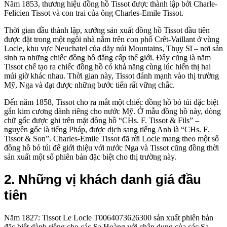
Năm 1853, thương hiệu đồng hồ Tissot được thành lập bởi Charle-
Felicien Tissot và con trai của ông Charles-Emile Tissot.
Thời gian đầu thành lập, xưởng sản xuất đồng hồ Tissot đầu tiên
được đặt trong một ngôi nhà nằm trên con phố Crêt-Vaillant ở vùng
Locle, khu vực Neuchatel của dãy núi Mountains, Thụy Sĩ – nơi sản
sinh ra những chiếc đồng hồ đẳng cấp thế giới. Đây cũng là năm
Tissot chế tạo ra chiếc đồng hồ có khả năng cùng lúc hiển thị hai
múi giờ khác nhau. Thời gian này, Tissot đánh mạnh vào thị trường
Mỹ, Nga và đạt được những bước tiến rất vững chắc.
Đến năm 1858, Tissot cho ra mắt một chiếc đồng hồ bỏ túi đặc biệt
gắn kim cương dành riêng cho nước Mỹ. Ở mẫu đồng hồ này, dòng
chữ gốc được ghi trên mặt đồng hồ “CHs. F. Tissot & Fils” –
nguyên gốc là tiếng Pháp, được dịch sang tiếng Anh là “CHs. F.
Tissot & Son”. Charles-Emile Tissot đã rời Locle mang theo một số
đồng hồ bỏ túi để giới thiệu với nước Nga và Tissot cũng đồng thời
sản xuất một số phiên bản đặc biệt cho thị trường này.
2. Những vị khách
danh giá đầu
tiên
Năm 1827: Tissot Le Locle T0064073626300 sản xuất phiên bản
đặc biệt dành riêng cho các Sa Hoàng với chân dung của các Sa