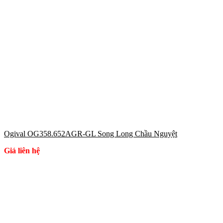
Ogival OG358.652AGR-GL Song Long Chầu Nguyệt
Giá liên hệ