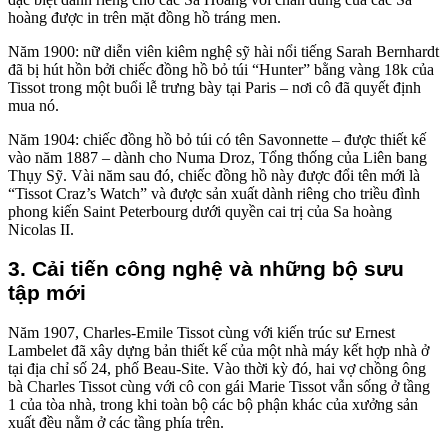
hoàng được in trên mặt đồng hồ tráng men.
Năm 1900: nữ diễn viên kiêm nghệ sỹ hài nổi tiếng Sarah Bernhardt
đã bị hút hồn bởi chiếc đồng hồ bỏ túi “Hunter” bằng vàng 18k của
Tissot trong một buổi lễ trưng bày tại Paris – nơi cô đã quyết định
mua nó.
Năm 1904: chiếc đồng hồ bỏ túi có tên Savonnette – được thiết kế
vào năm 1887 – dành cho Numa Droz, Tổng thống của Liên bang
Thụy Sỹ. Vài năm sau đó, chiếc đồng hồ này được đổi tên mới là
“Tissot Craz’s Watch” và được sản xuất dành riêng cho triều đình
phong kiến Saint Peterbourg dưới quyền cai trị của Sa hoàng
Nicolas II.
3. Cải tiến công nghệ và những bộ sưu
tập mới
Năm 1907, Charles-Emile Tissot cùng với kiến trúc sư Ernest
Lambelet đã xây dựng bản thiết kế của một nhà máy kết hợp nhà ở
tại địa chỉ số 24, phố Beau-Site. Vào thời kỳ đó, hai vợ chồng ông
bà Charles Tissot cùng với cô con gái Marie Tissot vẫn sống ở tầng
1 của tòa nhà, trong khi toàn bộ các bộ phận khác của xưởng sản
xuất đều nằm ở các tầng phía trên.