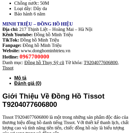
Chống nước: 50M
Loại dây: Dây da
Bảo hành 6 năm
MINH TRIỆU – ĐỒNG HỒ HIỆU
Địa chỉ:
217 Thịnh Liệt – Hoàng Mai – Hà Nội
Kênh Youtube:
Đồng hồ Minh Triệu
TikTok:
Đồng hồ Minh Triệu
Fanpage:
Đồng hồ Minh Triệu
Website:
www.donghominhtrieu.vn
0967700000
Hotline:
Danh mục:
Đồng hồ Thụy Sỹ cũ
Từ khóa:
T9204077606800
,
Tissot
Mô tả
Đánh giá (0)
Giới Thiệu Về Đồng Hồ Tissot
T9204077606800
Tissot T9204077606800 là một trong những sản phẩm độc đáo của
thương hiệu đồng hồ danh tiếng Tissot. Với thiết kế thanh lịch, chất
lượng cao và tính năng tiên tiến, chiếc đồng hồ này là biểu tượng