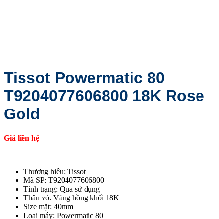
Tissot Powermatic 80
T9204077606800 18K Rose
Gold
Giá liên hệ
Thương hiệu: Tissot
Mã SP: T9204077606800
Tình trạng: Qua sử dụng
Thân vỏ: Vàng hồng khối 18K
Size mặt: 40mm
Loại máy: Powermatic 80