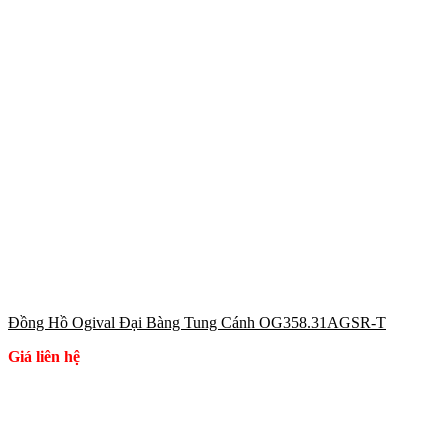
Đồng Hồ Ogival Đại Bàng Tung Cánh OG358.31AGSR-T
Giá liên hệ