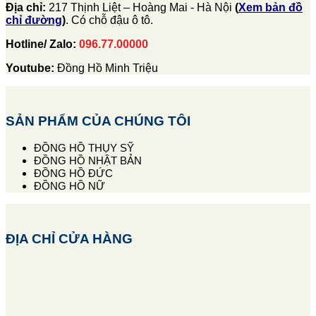
Địa chỉ:
217 Thịnh Liệt – Hoàng Mai - Hà Nội
(
Xem bản đồ
chỉ đường
)
. Có chỗ đậu ô tô.
Hotline/ Zalo:
096.77.00000
Youtube:
Đồng Hồ Minh Triệu
SẢN PHẨM CỦA CHÚNG TÔI
ĐỒNG HỒ THỤY SỸ
ĐỒNG HỒ NHẬT BẢN
ĐỒNG HỒ ĐỨC
ĐỒNG HỒ NỮ
ĐỊA CHỈ CỬA HÀNG