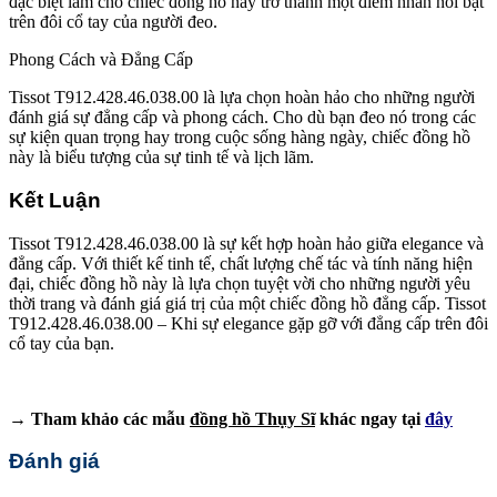
đặc biệt làm cho chiếc đồng hồ này trở thành một điểm nhấn nổi bật
trên đôi cổ tay của người đeo.
Phong Cách và Đẳng Cấp
Tissot T912.428.46.038.00 là lựa chọn hoàn hảo cho những người
đánh giá sự đẳng cấp và phong cách. Cho dù bạn đeo nó trong các
sự kiện quan trọng hay trong cuộc sống hàng ngày, chiếc đồng hồ
này là biểu tượng của sự tinh tế và lịch lãm.
Kết Luận
Tissot T912.428.46.038.00 là sự kết hợp hoàn hảo giữa elegance và
đẳng cấp. Với thiết kế tinh tế, chất lượng chế tác và tính năng hiện
đại, chiếc đồng hồ này là lựa chọn tuyệt vời cho những người yêu
thời trang và đánh giá giá trị của một chiếc đồng hồ đẳng cấp. Tissot
T912.428.46.038.00 – Khi sự elegance gặp gỡ với đẳng cấp trên đôi
cổ tay của bạn.
→ Tham khảo các mẫu
đồng hồ Thụy Sĩ
khác ngay tại
đây
Đánh giá