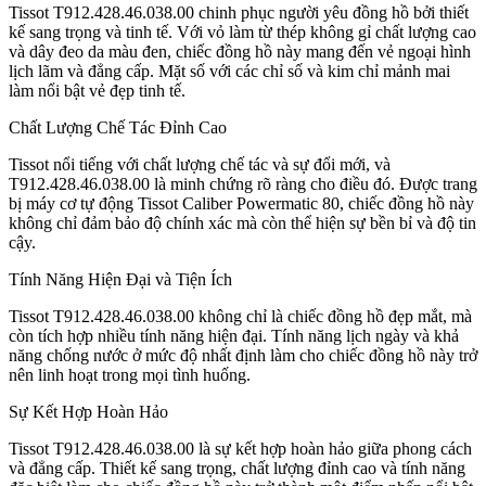
Tissot T912.428.46.038.00 chinh phục người yêu đồng hồ bởi thiết
kế sang trọng và tinh tế. Với vỏ làm từ thép không gỉ chất lượng cao
và dây đeo da màu đen, chiếc đồng hồ này mang đến vẻ ngoại hình
lịch lãm và đẳng cấp. Mặt số với các chỉ số và kim chỉ mảnh mai
làm nổi bật vẻ đẹp tinh tế.
Chất Lượng Chế Tác Đỉnh Cao
Tissot nổi tiếng với chất lượng chế tác và sự đổi mới, và
T912.428.46.038.00 là minh chứng rõ ràng cho điều đó. Được trang
bị máy cơ tự động Tissot Caliber Powermatic 80, chiếc đồng hồ này
không chỉ đảm bảo độ chính xác mà còn thể hiện sự bền bỉ và độ tin
cậy.
Tính Năng Hiện Đại và Tiện Ích
Tissot T912.428.46.038.00 không chỉ là chiếc đồng hồ đẹp mắt, mà
còn tích hợp nhiều tính năng hiện đại. Tính năng lịch ngày và khả
năng chống nước ở mức độ nhất định làm cho chiếc đồng hồ này trở
nên linh hoạt trong mọi tình huống.
Sự Kết Hợp Hoàn Hảo
Tissot T912.428.46.038.00 là sự kết hợp hoàn hảo giữa phong cách
và đẳng cấp. Thiết kế sang trọng, chất lượng đỉnh cao và tính năng