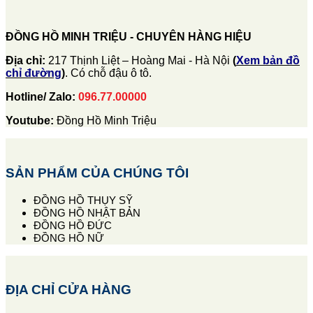
ĐỒNG HỒ MINH TRIỆU - CHUYÊN HÀNG HIỆU
Địa chỉ:
217 Thịnh Liệt – Hoàng Mai - Hà Nội
(
Xem bản đồ
chỉ đường
)
. Có chỗ đậu ô tô.
Hotline/ Zalo:
096.77.00000
Youtube:
Đồng Hồ Minh Triệu
SẢN PHẨM CỦA CHÚNG TÔI
ĐỒNG HỒ THỤY SỸ
ĐỒNG HỒ NHẬT BẢN
ĐỒNG HỒ ĐỨC
ĐỒNG HỒ NỮ
ĐỊA CHỈ CỬA HÀNG