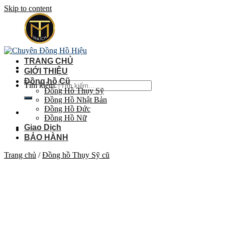
Skip to content
TRANG CHỦ
GIỚI THIỆU
Đồng hồ Cũ
Tìm kiếm:
Đồng Hồ Thụy Sỹ
Đồng Hồ Nhật Bản
Đồng Hồ Đức
Đồng Hồ Nữ
Giao Dịch
BẢO HÀNH
Trang chủ
/
Đồng hồ Thụy Sỹ cũ