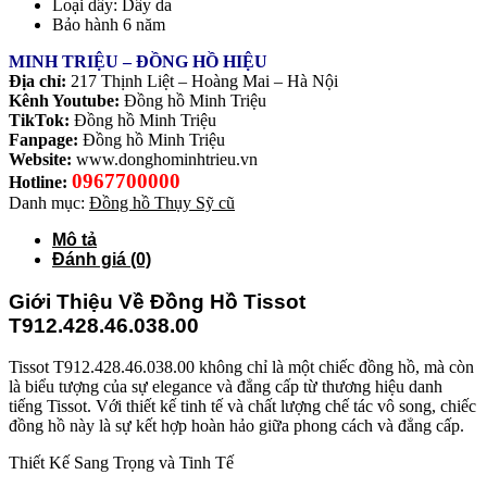
Loại dây: Dây da
Bảo hành 6 năm
MINH TRIỆU – ĐỒNG HỒ HIỆU
Địa chỉ:
217 Thịnh Liệt – Hoàng Mai – Hà Nội
Kênh Youtube:
Đồng hồ Minh Triệu
TikTok:
Đồng hồ Minh Triệu
Fanpage:
Đồng hồ Minh Triệu
Website:
www.donghominhtrieu.vn
0967700000
Hotline:
Danh mục:
Đồng hồ Thụy Sỹ cũ
Mô tả
Đánh giá (0)
Giới Thiệu Về Đồng Hồ Tissot
T912.428.46.038.00
Tissot T912.428.46.038.00 không chỉ là một chiếc đồng hồ, mà còn
là biểu tượng của sự elegance và đẳng cấp từ thương hiệu danh
tiếng Tissot. Với thiết kế tinh tế và chất lượng chế tác vô song, chiếc
đồng hồ này là sự kết hợp hoàn hảo giữa phong cách và đẳng cấp.
Thiết Kế Sang Trọng và Tinh Tế