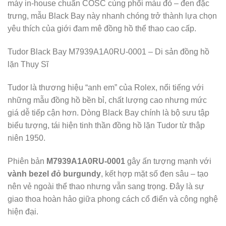
máy in-house chuẩn COSC cùng phối màu đỏ – đen đặc
trưng, mẫu Black Bay này nhanh chóng trở thành lựa chọn
yêu thích của giới đam mê đồng hồ thể thao cao cấp.
Tudor Black Bay M7939A1A0RU-0001 – Di sản đồng hồ
lặn Thụy Sĩ
Tudor là thương hiệu “anh em” của Rolex, nổi tiếng với
những mẫu đồng hồ bền bỉ, chất lượng cao nhưng mức
giá dễ tiếp cận hơn. Dòng Black Bay chính là bộ sưu tập
biểu tượng, tái hiện tinh thần đồng hồ lặn Tudor từ thập
niên 1950.
Phiên bản
M7939A1A0RU-0001
gây ấn tượng mạnh với
vành bezel đỏ burgundy
, kết hợp mặt số đen sâu – tạo
nên vẻ ngoài thể thao nhưng vẫn sang trọng. Đây là sự
giao thoa hoàn hảo giữa phong cách cổ điển và công nghệ
hiện đại.