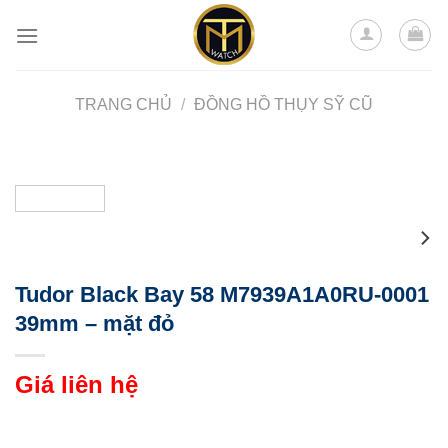
Skip
to
content
TRANG CHỦ
/
ĐỒNG HỒ THỤY SỸ CŨ
Tudor Black Bay 58 M7939A1A0RU-0001
39mm – mặt đỏ
Giá liên hệ