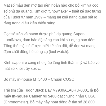
Mặt số màu đen mờ tạo nền hoàn hảo cho bộ kim và cọc
số phủ dạ quang. Kim giờ “Snowflake” – thiết kế đặc trưng
của Tudor từ năm 1969 – mang lại khả năng quan sát rõ
ràng trong điều kiện thiếu sáng.
Cọc số tròn và baton được phủ dạ quang Super-
LumiNova, đảm bảo độ sáng cao khi sử dụng ban đêm.
Tổng thể mặt số được thiết kế cân đối, dễ đọc và mang
đậm chất đồng hồ công cụ (tool watch).
Kính sapphire cong nhẹ giúp tăng tính thẩm mỹ và bảo vệ
mặt số khỏi trầy xước.
Bộ máy in-house MT5400 – Chuẩn COSC
Trái tim của Tudor Black Bay M7939A1A0RU-0001 là
bộ
máy in-house Caliber MT5400
đạt chứng nhận COSC
(Chronometer). Bộ máy này hoạt động ở tần số 28.800