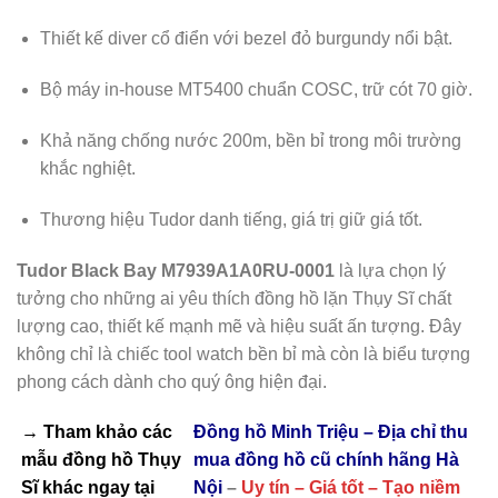
Thiết kế diver cổ điển với bezel đỏ burgundy nổi bật.
Bộ máy in-house MT5400 chuẩn COSC, trữ cót 70 giờ.
Khả năng chống nước 200m, bền bỉ trong môi trường
khắc nghiệt.
Thương hiệu Tudor danh tiếng, giá trị giữ giá tốt.
Tudor Black Bay M7939A1A0RU-0001
là lựa chọn lý
tưởng cho những ai yêu thích đồng hồ lặn Thụy Sĩ chất
lượng cao, thiết kế mạnh mẽ và hiệu suất ấn tượng. Đây
không chỉ là chiếc tool watch bền bỉ mà còn là biểu tượng
phong cách dành cho quý ông hiện đại.
→ Tham khảo các
Đồng hồ Minh Triệu – Địa chỉ thu
mẫu
đồng hồ Thụy
mua đồng hồ cũ chính hãng Hà
Sĩ
khác ngay tại
Nội
–
Uy tín – Giá tốt – Tạo niềm