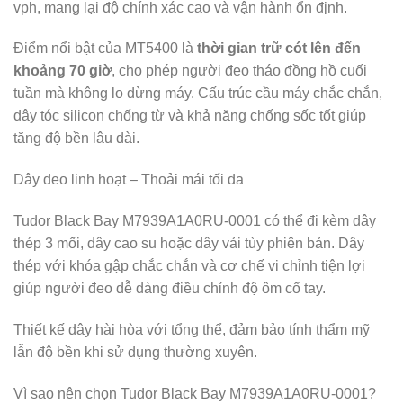
vph, mang lại độ chính xác cao và vận hành ổn định.
Điểm nổi bật của MT5400 là
thời gian trữ cót lên đến
khoảng 70 giờ
, cho phép người đeo tháo đồng hồ cuối
tuần mà không lo dừng máy. Cấu trúc cầu máy chắc chắn,
dây tóc silicon chống từ và khả năng chống sốc tốt giúp
tăng độ bền lâu dài.
Dây đeo linh hoạt – Thoải mái tối đa
Tudor Black Bay M7939A1A0RU-0001 có thể đi kèm dây
thép 3 mối, dây cao su hoặc dây vải tùy phiên bản. Dây
thép với khóa gập chắc chắn và cơ chế vi chỉnh tiện lợi
giúp người đeo dễ dàng điều chỉnh độ ôm cổ tay.
Thiết kế dây hài hòa với tổng thể, đảm bảo tính thẩm mỹ
lẫn độ bền khi sử dụng thường xuyên.
Vì sao nên chọn Tudor Black Bay M7939A1A0RU-0001?