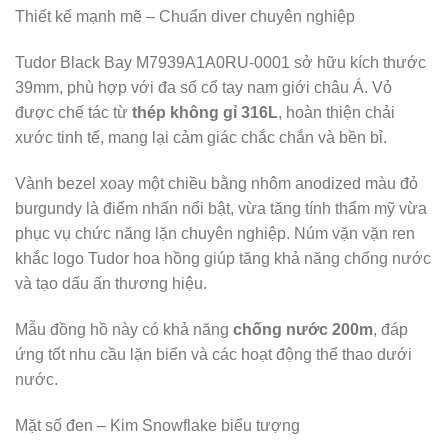
Thiết kế mạnh mẽ – Chuẩn diver chuyên nghiệp
Tudor Black Bay M7939A1A0RU-0001 sở hữu kích thước
39mm, phù hợp với đa số cổ tay nam giới châu Á. Vỏ
được chế tác từ
thép không gỉ 316L
, hoàn thiện chải
xước tinh tế, mang lại cảm giác chắc chắn và bền bỉ.
Vành bezel xoay một chiều bằng nhôm anodized màu đỏ
burgundy là điểm nhấn nổi bật, vừa tăng tính thẩm mỹ vừa
phục vụ chức năng lặn chuyên nghiệp. Núm vặn vặn ren
khắc logo Tudor hoa hồng giúp tăng khả năng chống nước
và tạo dấu ấn thương hiệu.
Mẫu đồng hồ này có khả năng
chống nước 200m
, đáp
ứng tốt nhu cầu lặn biển và các hoạt động thể thao dưới
nước.
Mặt số đen – Kim Snowflake biểu tượng