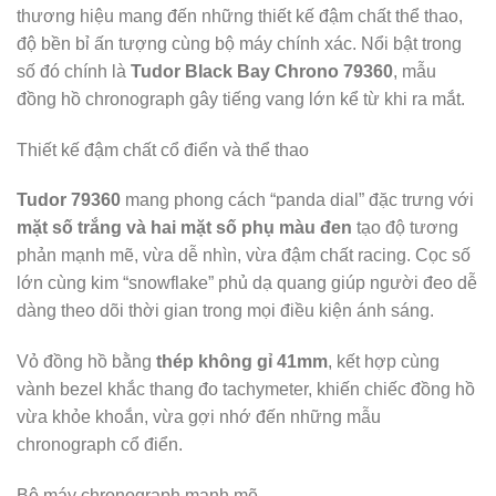
thương hiệu mang đến những thiết kế đậm chất thể thao,
độ bền bỉ ấn tượng cùng bộ máy chính xác. Nổi bật trong
số đó chính là
Tudor Black Bay Chrono 79360
, mẫu
đồng hồ chronograph gây tiếng vang lớn kể từ khi ra mắt.
Thiết kế đậm chất cổ điển và thể thao
Tudor 79360
mang phong cách “panda dial” đặc trưng với
mặt số trắng và hai mặt số phụ màu đen
tạo độ tương
phản mạnh mẽ, vừa dễ nhìn, vừa đậm chất racing. Cọc số
lớn cùng kim “snowflake” phủ dạ quang giúp người đeo dễ
dàng theo dõi thời gian trong mọi điều kiện ánh sáng.
Vỏ đồng hồ bằng
thép không gỉ 41mm
, kết hợp cùng
vành bezel khắc thang đo tachymeter, khiến chiếc đồng hồ
vừa khỏe khoắn, vừa gợi nhớ đến những mẫu
chronograph cổ điển.
Bộ máy chronograph mạnh mẽ