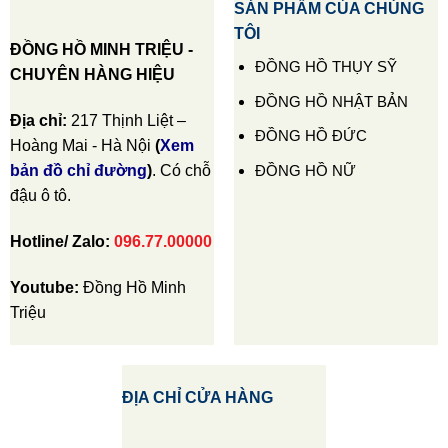
SẢN PHẨM CỦA CHÚNG
TÔI
ĐỒNG HỒ MINH TRIỆU -
ĐỒNG HỒ THỤY SỸ
CHUYÊN HÀNG HIỆU
ĐỒNG HỒ NHẬT BẢN
Địa chỉ:
217 Thịnh Liệt –
ĐỒNG HỒ ĐỨC
Hoàng Mai - Hà Nội
(
Xem
ĐỒNG HỒ NỮ
bản đồ chỉ đường
)
. Có chỗ
đậu ô tô.
Hotline/ Zalo:
096.77.00000
Youtube:
Đồng Hồ Minh
Triệu
ĐỊA CHỈ CỬA HÀNG