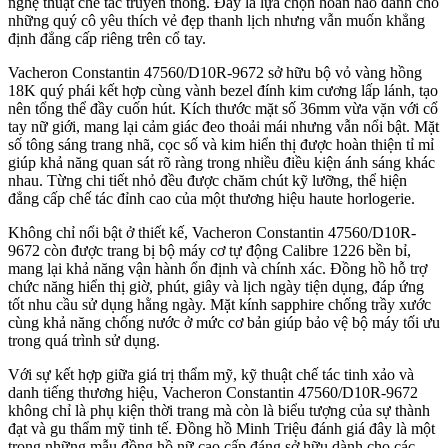
nghệ thuật chế tác truyền thống. Đây là lựa chọn hoàn hảo dành cho
những quý cô yêu thích vẻ đẹp thanh lịch nhưng vẫn muốn khẳng
định đẳng cấp riêng trên cổ tay.
Vacheron Constantin 47560/D10R‑9672 sở hữu bộ vỏ vàng hồng
18K quý phái kết hợp cùng vành bezel đính kim cương lấp lánh, tạo
nên tổng thể đầy cuốn hút. Kích thước mặt số 36mm vừa vặn với cổ
tay nữ giới, mang lại cảm giác đeo thoải mái nhưng vẫn nổi bật. Mặt
số tông sáng trang nhã, cọc số và kim hiển thị được hoàn thiện tỉ mỉ
giúp khả năng quan sát rõ ràng trong nhiều điều kiện ánh sáng khác
nhau. Từng chi tiết nhỏ đều được chăm chút kỹ lưỡng, thể hiện
đẳng cấp chế tác đỉnh cao của một thương hiệu haute horlogerie.
Không chỉ nổi bật ở thiết kế, Vacheron Constantin 47560/D10R-
9672 còn được trang bị bộ máy cơ tự động Calibre 1226 bền bỉ,
mang lại khả năng vận hành ổn định và chính xác. Đồng hồ hỗ trợ
chức năng hiển thị giờ, phút, giây và lịch ngày tiện dụng, đáp ứng
tốt nhu cầu sử dụng hằng ngày. Mặt kính sapphire chống trầy xước
cùng khả năng chống nước ở mức cơ bản giúp bảo vệ bộ máy tối ưu
trong quá trình sử dụng.
Với sự kết hợp giữa giá trị thẩm mỹ, kỹ thuật chế tác tinh xảo và
danh tiếng thương hiệu, Vacheron Constantin 47560/D10R-9672
không chỉ là phụ kiện thời trang mà còn là biểu tượng của sự thành
đạt và gu thẩm mỹ tinh tế. Đồng hồ Minh Triệu đánh giá đây là một
trong những mẫu đồng hồ nữ cao cấp đáng sở hữu dành cho các