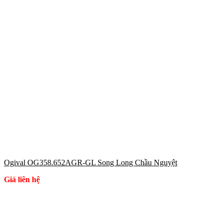
Ogival OG358.652AGR-GL Song Long Chầu Nguyệt
Giá liên hệ