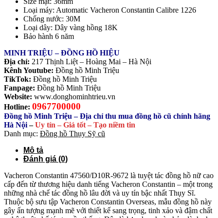
Size mặt: 36mm
Loại máy: Automatic Vacheron Constantin Calibre 1226
Chống nước: 30M
Loại dây: Dây vàng hồng 18K
Bảo hành 6 năm
MINH TRIỆU – ĐỒNG HỒ HIỆU
Địa chỉ:
217 Thịnh Liệt – Hoàng Mai – Hà Nội
Kênh Youtube:
Đồng hồ Minh Triệu
TikTok:
Đồng hồ Minh Triệu
Fanpage:
Đồng hồ Minh Triệu
Website:
www.donghominhtrieu.vn
0967700000
Hotline:
Đồng hồ Minh Triệu – Địa chỉ thu mua đồng hồ cũ chính hãng
Hà Nội
–
Uy tín – Giá tốt – Tạo niềm tin
Danh mục:
Đồng hồ Thụy Sỹ cũ
Mô tả
Đánh giá (0)
Vacheron Constantin 47560/D10R‑9672 là tuyệt tác đồng hồ nữ cao
cấp đến từ thương hiệu danh tiếng
Vacheron Constantin
– một trong
những nhà chế tác đồng hồ lâu đời và uy tín bậc nhất Thụy Sĩ.
Thuộc bộ sưu tập Vacheron Constantin Overseas, mẫu đồng hồ này
gây ấn tượng mạnh mẽ với thiết kế sang trọng, tinh xảo và đậm chất