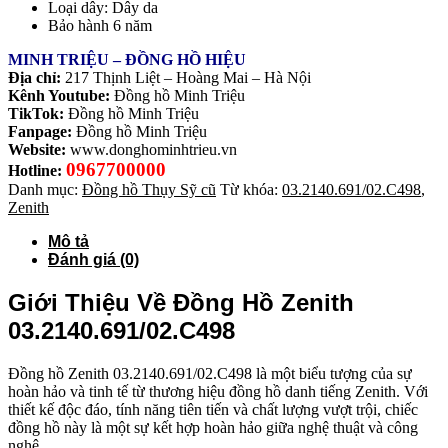
Loại dây: Dây da
Bảo hành 6 năm
MINH TRIỆU – ĐỒNG HỒ HIỆU
Địa chỉ:
217 Thịnh Liệt – Hoàng Mai – Hà Nội
Kênh Youtube:
Đồng hồ Minh Triệu
TikTok:
Đồng hồ Minh Triệu
Fanpage:
Đồng hồ Minh Triệu
Website:
www.donghominhtrieu.vn
0967700000
Hotline:
Danh mục:
Đồng hồ Thụy Sỹ cũ
Từ khóa:
03.2140.691/02.C498
,
Zenith
Mô tả
Đánh giá (0)
Giới Thiệu Về Đồng Hồ Zenith
03.2140.691/02.C498
Đồng hồ Zenith 03.2140.691/02.C498 là một biểu tượng của sự
hoàn hảo và tinh tế từ thương hiệu đồng hồ danh tiếng Zenith. Với
thiết kế độc đáo, tính năng tiên tiến và chất lượng vượt trội, chiếc
đồng hồ này là một sự kết hợp hoàn hảo giữa nghệ thuật và công
nghệ.