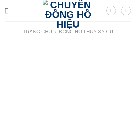
Skip
to
content
TRANG CHỦ
/
ĐỒNG HỒ THỤY SỸ CŨ