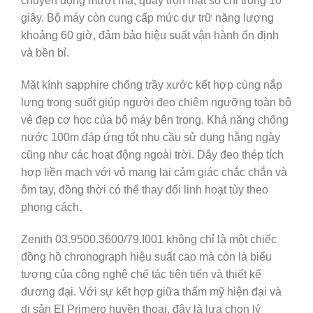
chuyển động mượt mà, quay trọn mặt số chỉ trong 10
giây. Bộ máy còn cung cấp mức dự trữ năng lượng
khoảng 60 giờ, đảm bảo hiệu suất vận hành ổn định
và bền bỉ.
Mặt kính sapphire chống trầy xước kết hợp cùng nắp
lưng trong suốt giúp người đeo chiêm ngưỡng toàn bộ
vẻ đẹp cơ học của bộ máy bên trong. Khả năng chống
nước 100m đáp ứng tốt nhu cầu sử dụng hằng ngày
cũng như các hoạt động ngoài trời. Dây đeo thép tích
hợp liền mạch với vỏ mang lại cảm giác chắc chắn và
ôm tay, đồng thời có thể thay đổi linh hoạt tùy theo
phong cách.
Zenith 03.9500.3600/79.I001 không chỉ là một chiếc
đồng hồ chronograph hiệu suất cao mà còn là biểu
tượng của công nghệ chế tác tiên tiến và thiết kế
đương đại. Với sự kết hợp giữa thẩm mỹ hiện đại và
di sản El Primero huyền thoại, đây là lựa chọn lý