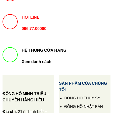
HOTLINE
096.77.00000
HỆ THỐNG CỬA HÀNG
Xem danh sách
SẢN PHẨM CỦA CHÚNG
TÔI
ĐỒNG HỒ MINH TRIỆU -
ĐỒNG HỒ THỤY SỸ
CHUYÊN HÀNG HIỆU
ĐỒNG HỒ NHẬT BẢN
Địa chỉ:
217 Thịnh Liệt –