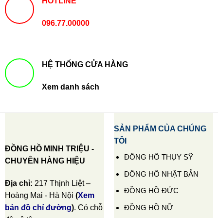
HOTLINE
096.77.00000
HỆ THỐNG CỬA HÀNG
Xem danh sách
SẢN PHẨM CỦA CHÚNG
TÔI
ĐỒNG HỒ MINH TRIỆU -
ĐỒNG HỒ THỤY SỸ
CHUYÊN HÀNG HIỆU
ĐỒNG HỒ NHẬT BẢN
Địa chỉ:
217 Thịnh Liệt –
ĐỒNG HỒ ĐỨC
Hoàng Mai - Hà Nội
(
Xem
ĐỒNG HỒ NỮ
bản đồ chỉ đường
)
. Có chỗ