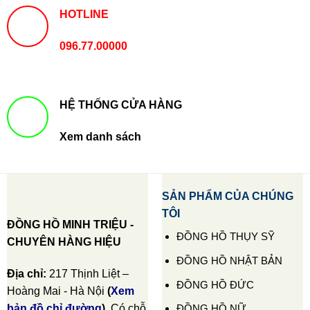
HOTLINE
096.77.00000
HỆ THỐNG CỬA HÀNG
Xem danh sách
SẢN PHẨM CỦA CHÚNG
TÔI
ĐỒNG HỒ MINH TRIỆU -
ĐỒNG HỒ THỤY SỸ
CHUYÊN HÀNG HIỆU
ĐỒNG HỒ NHẬT BẢN
Địa chỉ:
217 Thịnh Liệt –
ĐỒNG HỒ ĐỨC
Hoàng Mai - Hà Nội
(
Xem
ĐỒNG HỒ NỮ
bản đồ chỉ đường
)
. Có chỗ