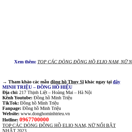
Xem thêm:
TOP CÁC DÒNG ĐỒNG HỒ ELIO NAM, NỮ NỔ
→ Tham khảo các mẫu
đồng hồ Thụy Sĩ
khác ngay tại
đây
MINH TRIỆU – ĐỒNG HỒ HIỆU
Địa chỉ:
217 Thịnh Liệt – Hoàng Mai – Hà Nội
Kênh Youtube:
Đồng hồ Minh Triệu
TikTok:
Đồng hồ Minh Triệu
Fanpage:
Đồng hồ Minh Triệu
Website:
www.donghominhtrieu.vn
0967700000
Hotline:
TOP CÁC DÒNG ĐỒNG HỒ ELIO NAM, NỮ NỔI BẬT
NHẤT 2023