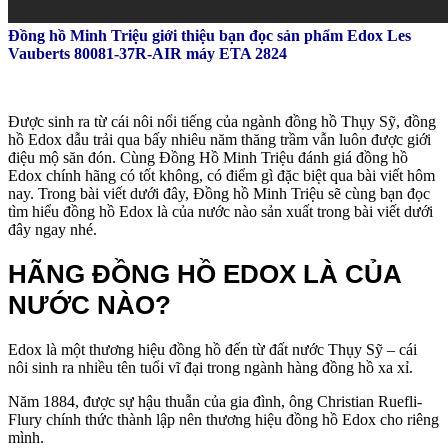
Đồng hồ Minh Triệu giới thiệu bạn đọc sản phẩm Edox Les
Vauberts 80081-37R-AIR máy ETA 2824
Được sinh ra từ cái nôi nổi tiếng của ngành đồng hồ Thụy Sỹ, đồng
hồ Edox dẫu trải qua bấy nhiêu năm thăng trầm vẫn luôn được giới
điệu mộ săn đón. Cùng Đồng Hồ Minh Triệu đánh giá đồng hồ
Edox chính hãng có tốt không, có điểm gì đặc biệt qua bài viết hôm
nay. Trong bài viết dưới đây, Đồng hồ Minh Triệu sẽ cùng bạn đọc
tìm hiểu đồng hồ Edox là của nước nào sản xuất trong bài viết dưới
đây ngay nhé.
HÃNG ĐỒNG HỒ EDOX LÀ CỦA
NƯỚC NÀO?
Edox là một thương hiệu đồng hồ đến từ đất nước Thụy Sỹ – cái
nôi sinh ra nhiều tên tuổi vĩ đại trong ngành hàng đồng hồ xa xỉ.
Năm 1884, được sự hậu thuẫn của gia đình, ông Christian Ruefli-
Flury chính thức thành lập nên thương hiệu đồng hồ Edox cho riêng
mình.