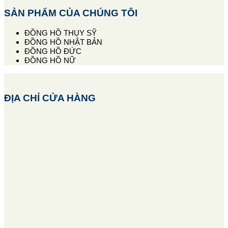
SẢN PHẨM CỦA CHÚNG TÔI
ĐỒNG HỒ THỤY SỸ
ĐỒNG HỒ NHẬT BẢN
ĐỒNG HỒ ĐỨC
ĐỒNG HỒ NỮ
ĐỊA CHỈ CỬA HÀNG