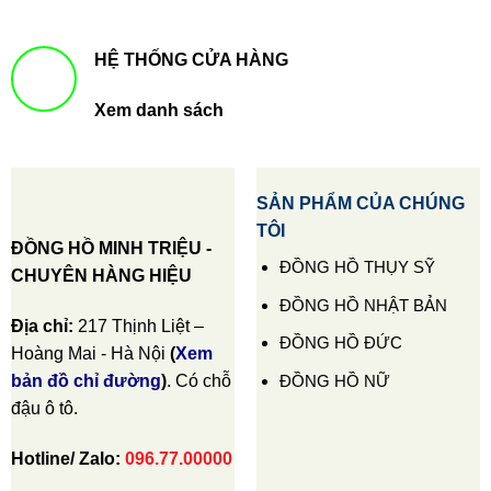
HỆ THỐNG CỬA HÀNG
Xem danh sách
SẢN PHẨM CỦA CHÚNG
TÔI
ĐỒNG HỒ MINH TRIỆU -
ĐỒNG HỒ THỤY SỸ
CHUYÊN HÀNG HIỆU
ĐỒNG HỒ NHẬT BẢN
Địa chỉ:
217 Thịnh Liệt –
ĐỒNG HỒ ĐỨC
Hoàng Mai - Hà Nội
(
Xem
ĐỒNG HỒ NỮ
bản đồ chỉ đường
)
. Có chỗ
đậu ô tô.
Hotline/ Zalo:
096.77.00000