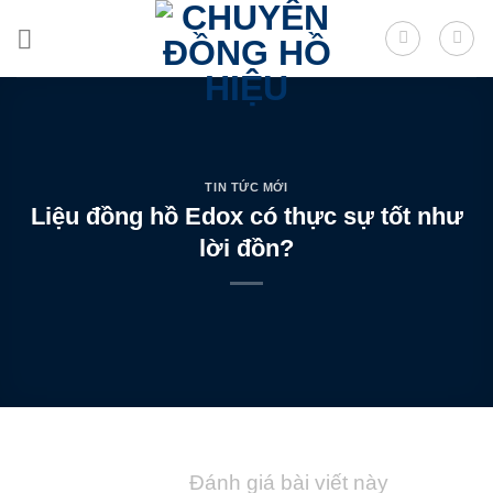
Skip
to
content
TIN TỨC MỚI
Liệu đồng hồ Edox có thực sự tốt như
lời đồn?
Đánh giá bài viết này