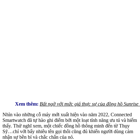
Xem thêm:
Bất ngờ với mức giá thực sự của đồng hồ Sunrise t
Nhìn vào những cỗ máy mới xuất hiện vào năm 2022, Connected
Smartwatch đã tự hào ghi điểm bởi một loạt tính năng ưu tú và hiếm
thấy. Thử nghĩ xem, một chiếc đồng hồ thông minh đến từ Thụy
Sỹ…chỉ với bấy nhiêu tên gọi thôi cũng đủ khiến người dùng cảm
nhận sự bền bỉ và chắc chắn của nó.