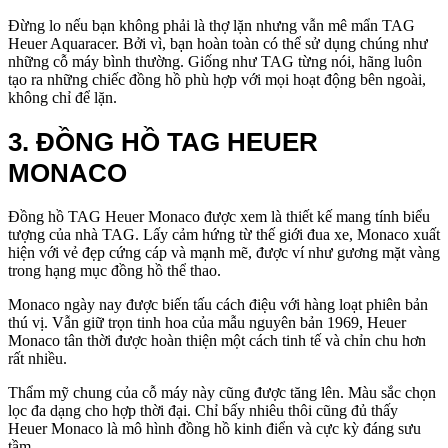
Đừng lo nếu bạn không phải là thợ lặn nhưng vẫn mê mẩn TAG
Heuer Aquaracer. Bởi vì, bạn hoàn toàn có thể sử dụng chúng như
những cỗ máy bình thường. Giống như TAG từng nói, hãng luôn
tạo ra những chiếc đồng hồ phù hợp với mọi hoạt động bên ngoài,
không chỉ để lặn.
3. ĐỒNG HỒ TAG HEUER
MONACO
Đồng hồ TAG Heuer Monaco được xem là thiết kế mang tính biểu
tượng của nhà TAG. Lấy cảm hứng từ thế giới đua xe, Monaco xuất
hiện với vẻ đẹp cứng cáp và mạnh mẽ, được ví như gương mặt vàng
trong hạng mục đồng hồ thể thao.
Monaco ngày nay được biến tấu cách điệu với hàng loạt phiên bản
thú vị. Vẫn giữ trọn tinh hoa của mẫu nguyên bản 1969, Heuer
Monaco tân thời được hoàn thiện một cách tinh tế và chỉn chu hơn
rất nhiều.
Thẩm mỹ chung của cỗ máy này cũng được tăng lên. Màu sắc chọn
lọc đa dạng cho hợp thời đại. Chỉ bấy nhiêu thôi cũng đủ thấy
Heuer Monaco là mô hình đồng hồ kinh điển và cực kỳ đáng sưu
tầm.