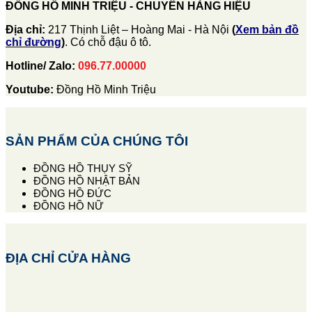
ĐỒNG HỒ MINH TRIỆU - CHUYÊN HÀNG HIỆU
Địa chỉ:
217 Thịnh Liệt – Hoàng Mai - Hà Nội
(
Xem bản đồ
chỉ đường
)
. Có chỗ đậu ô tô.
Hotline/ Zalo:
096.77.00000
Youtube:
Đồng Hồ Minh Triệu
SẢN PHẨM CỦA CHÚNG TÔI
ĐỒNG HỒ THỤY SỸ
ĐỒNG HỒ NHẬT BẢN
ĐỒNG HỒ ĐỨC
ĐỒNG HỒ NỮ
ĐỊA CHỈ CỬA HÀNG