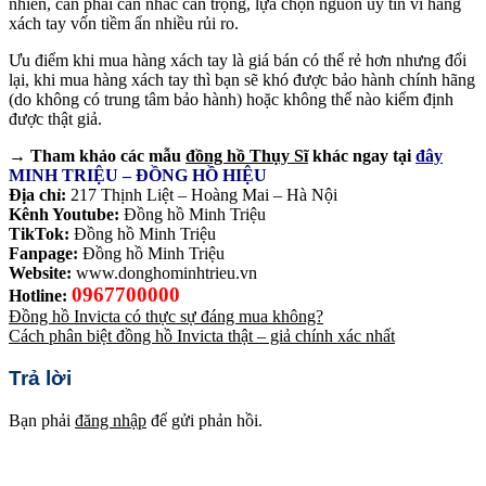
nhiên, cần phải cân nhắc cẩn trọng, lựa chọn nguồn uy tín vì hàng
xách tay vốn tiềm ẩn nhiều rủi ro.
Ưu điểm khi mua hàng xách tay là giá bán có thể rẻ hơn nhưng đổi
lại, khi mua hàng xách tay thì bạn sẽ khó được bảo hành chính hãng
(do không có trung tâm bảo hành) hoặc không thể nào kiểm định
được thật giả.
→ Tham khảo các mẫu
đồng hồ Thụy Sĩ
khác ngay tại
đây
MINH TRIỆU – ĐỒNG HỒ HIỆU
Địa chỉ:
217 Thịnh Liệt – Hoàng Mai – Hà Nội
Kênh Youtube:
Đồng hồ Minh Triệu
TikTok:
Đồng hồ Minh Triệu
Fanpage:
Đồng hồ Minh Triệu
Website:
www.donghominhtrieu.vn
0967700000
Hotline:
Đồng hồ Invicta có thực sự đáng mua không?
Cách phân biệt đồng hồ Invicta thật – giả chính xác nhất
Trả lời
Bạn phải
đăng nhập
để gửi phản hồi.