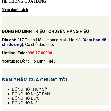
HỆ THỐNG CỬA HÀNG
Xem danh sách
ĐỒNG HỒ MINH TRIỆU - CHUYÊN HÀNG HIỆU
Địa chỉ:
217 Thịnh Liệt – Hoàng Mai - Hà Nội
(
Xem bản đồ
chỉ đường
)
. Có chỗ đậu ô tô.
Hotline/ Zalo:
096.77.00000
Youtube:
Đồng Hồ Minh Triệu
SẢN PHẨM CỦA CHÚNG TÔI
ĐỒNG HỒ THỤY SỸ
ĐỒNG HỒ NHẬT BẢN
ĐỒNG HỒ ĐỨC
ĐỒNG HỒ NỮ