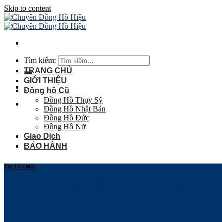
Skip to content
Tìm kiếm:
TRANG CHỦ
GIỚI THIỆU
Đồng hồ Cũ
Đồng Hồ Thụy Sỹ
Đồng Hồ Nhật Bản
Đồng Hồ Đức
Đồng Hồ Nữ
Giao Dịch
BẢO HÀNH
Tin Tức Mới
CÁC MẪU ĐỒNG HỒ CITIZE