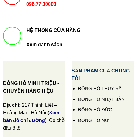
096.77.00000
HỆ THỐNG CỬA HÀNG
Xem danh sách
SẢN PHẨM CỦA CHÚNG
TÔI
ĐỒNG HỒ MINH TRIỆU -
ĐỒNG HỒ THỤY SỸ
CHUYÊN HÀNG HIỆU
ĐỒNG HỒ NHẬT BẢN
Địa chỉ:
217 Thịnh Liệt –
ĐỒNG HỒ ĐỨC
Hoàng Mai - Hà Nội
(
Xem
ĐỒNG HỒ NỮ
bản đồ chỉ đường
)
. Có chỗ
đậu ô tô.