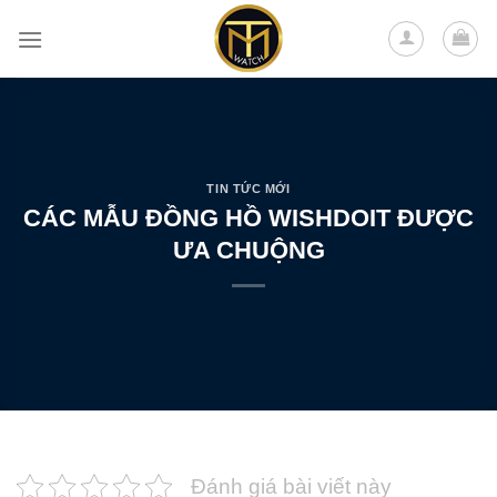
Skip
to
content
TIN TỨC MỚI
CÁC MẪU ĐỒNG HỒ WISHDOIT ĐƯỢC
ƯA CHUỘNG
Đánh giá bài viết này