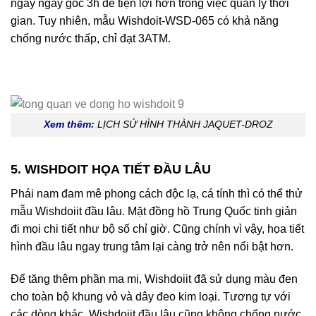
ngày ngay góc 3h để tiện lợi hơn trong việc quản lý thời
gian. Tuy nhiên, mẫu Wishdoit-WSD-065 có khả năng
chống nước thấp, chỉ đạt 3ATM.
Xem thêm:
LỊCH SỬ HÌNH THÀNH JAQUET-DROZ
5. WISHDOIT HỌA TIẾT ĐẦU LÂU
Phái nam đam mê phong cách độc lạ, cá tính thì có thể thử
mẫu Wishdoiit đầu lâu. Mặt đồng hồ Trung Quốc tinh giản
đi mọi chi tiết như bộ số chỉ giờ. Cũng chính vì vậy, họa tiết
hình đầu lâu ngay trung tâm lại càng trở nên nổi bật hơn.
Để tăng thêm phần ma mị, Wishdoiit đã sử dụng màu đen
cho toàn bộ khung vỏ và dây đeo kim loại. Tương tự với
các dòng khác, Wishdoiit đầu lâu cũng không chống nước