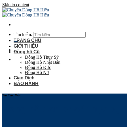
Skip to content
Tìm kiếm:
TRANG CHỦ
GIỚI THIỆU
Đồng hồ Cũ
Đồng Hồ Thụy Sỹ
Đồng Hồ Nhật Bản
Đồng Hồ Đức
Đồng Hồ Nữ
Giao Dịch
BẢO HÀNH
Tin Tức Mới
Đồng hồ Cartier có thực sự 