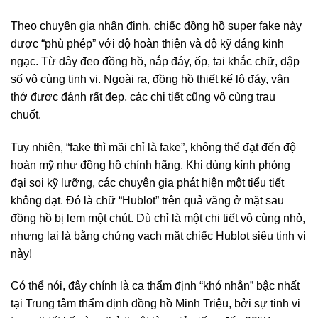
Theo chuyên gia nhận định, chiếc đồng hồ super fake này
được “phù phép” với độ hoàn thiện và độ kỹ đáng kinh
ngạc. Từ dây đeo đồng hồ, nắp đáy, ốp, tai khắc chữ, dập
số vô cùng tinh vi. Ngoài ra, đồng hồ thiết kế lộ đáy, vân
thớ được đánh rất đẹp, các chi tiết cũng vô cùng trau
chuốt.
Tuy nhiên, “fake thì mãi chỉ là fake”, không thể đạt đến độ
hoàn mỹ như đồng hồ chính hãng. Khi dùng kính phóng
đại soi kỹ lưỡng, các chuyên gia phát hiện một tiểu tiết
không đạt. Đó là chữ “Hublot” trên quả văng ở mặt sau
đồng hồ bị lem một chút. Dù chỉ là một chi tiết vô cùng nhỏ,
nhưng lại là bằng chứng vạch mặt chiếc Hublot siêu tinh vi
này!
Có thể nói, đây chính là ca thẩm định “khó nhằn” bậc nhất
tại Trung tâm thẩm định đồng hồ Minh Triệu, bởi sự tinh vi