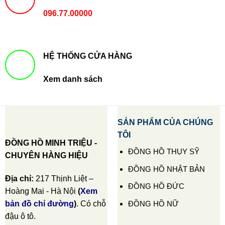
096.77.00000
HỆ THỐNG CỬA HÀNG
Xem danh sách
SẢN PHẨM CỦA CHÚNG
TÔI
ĐỒNG HỒ MINH TRIỆU -
ĐỒNG HỒ THỤY SỸ
CHUYÊN HÀNG HIỆU
ĐỒNG HỒ NHẬT BẢN
Địa chỉ:
217 Thịnh Liệt –
ĐỒNG HỒ ĐỨC
Hoàng Mai - Hà Nội
(
Xem
ĐỒNG HỒ NỮ
bản đồ chỉ đường
)
. Có chỗ
đậu ô tô.