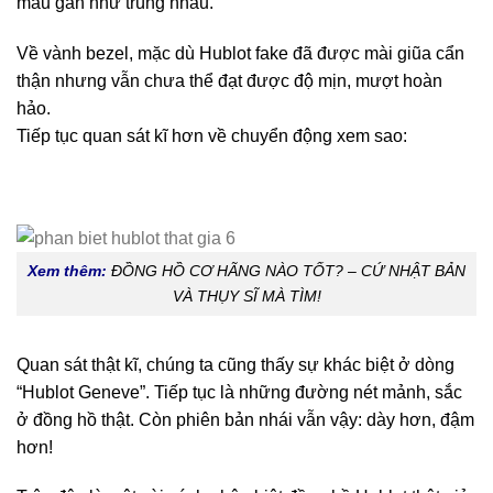
màu gần như trùng nhau.
Về vành bezel, mặc dù Hublot fake đã được mài giũa cẩn
thận nhưng vẫn chưa thể đạt được độ mịn, mượt hoàn
hảo.
Tiếp tục quan sát kĩ hơn về chuyển động xem sao:
Xem thêm:
ĐỒNG HỒ CƠ HÃNG NÀO TỐT? – CỨ NHẬT BẢN
VÀ THỤY SĨ MÀ TÌM!
Quan sát thật kĩ, chúng ta cũng thấy sự khác biệt ở dòng
“Hublot Geneve”. Tiếp tục là những đường nét mảnh, sắc
ở đồng hồ thật. Còn phiên bản nhái vẫn vậy: dày hơn, đậm
hơn!