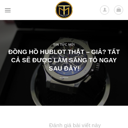
Skip
to
content
TIN TỨC MỚI
ĐỒNG HỒ HUBLOT THẬT – GIẢ? TẤT
CẢ SẼ ĐƯỢC LÀM SÁNG TỎ NGAY
SAU ĐÂY!
Đánh giá bài viết này