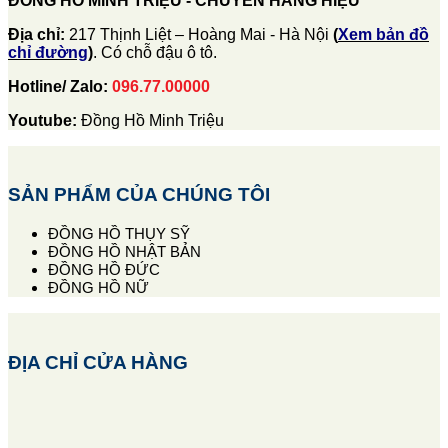
ĐỒNG HỒ MINH TRIỆU - CHUYÊN HÀNG HIỆU
Địa chỉ:
217 Thịnh Liệt – Hoàng Mai - Hà Nội
(
Xem bản đồ
chỉ đường
)
. Có chỗ đậu ô tô.
Hotline/ Zalo:
096.77.00000
Youtube:
Đồng Hồ Minh Triệu
SẢN PHẨM CỦA CHÚNG TÔI
ĐỒNG HỒ THỤY SỸ
ĐỒNG HỒ NHẬT BẢN
ĐỒNG HỒ ĐỨC
ĐỒNG HỒ NỮ
ĐỊA CHỈ CỬA HÀNG