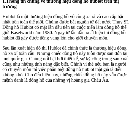
1.Thông tin chung về thương hiệu đồng hồ hublot trên thị
trường
Hublot là một thương hiệu đồng hồ vô cùng xa xỉ và cao cấp bậc
nhất trên toàn thế giới. Chúng được bắt nguồn từ đất nước Thụy Sĩ.
Đồng hồ Hublot có mặt lần đầu tiên tại cuộc triển lãm đồng hồ thế
giới Baselworld năm 1980. Ngay từ lần đầu xuất hiện thì đồng hồ
hublot đã gây được tiếng vang lớn cho giới chuyên môn.
Sau lần xuất hiện đó thì Hublot đã chính thức là thương hiệu đồng
hồ xa xỉ toàn cầu. Những chiếc đồng hồ này luôn được săn đón tại
mọi quốc gia. Chúng nổi bật bơi thiết kế, sự kỳ công trong sản xuất
cũng như những tính năng đặc biệt. Chính vì thế nếu bạn là người
có chuyên môn thì việc phân biệt đồng hồ hublot thật giả là điều
không khó. Cho đến hiện nay, những chiếc đồng hồ này vẫn được
mệnh danh là đồng hồ của những vị hoàng gia Châu Âu.