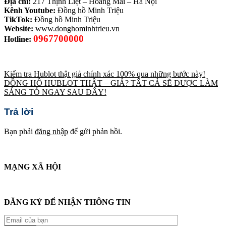
Địa chỉ:
217 Thịnh Liệt – Hoàng Mai – Hà Nội
Kênh Youtube:
Đồng hồ Minh Triệu
TikTok:
Đồng hồ Minh Triệu
Website:
www.donghominhtrieu.vn
0967700000
Hotline:
Kiểm tra Hublot thật giả chính xác 100% qua những bước này!
ĐỒNG HỒ HUBLOT THẬT – GIẢ? TẤT CẢ SẼ ĐƯỢC LÀM
SÁNG TỎ NGAY SAU ĐÂY!
Trả lời
Bạn phải
đăng nhập
để gửi phản hồi.
MẠNG XÃ HỘI
ĐĂNG KÝ ĐỂ NHẬN THÔNG TIN