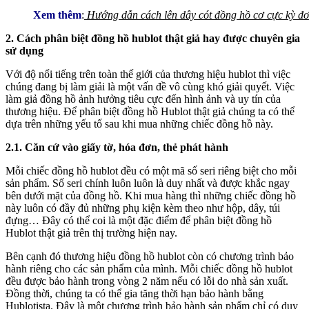
Xem thêm
:
Hướng dẫn cách lên dây cót đồng hồ cơ cực kỳ đơ
2. Cách phân biệt đồng hồ hublot thật giả hay được chuyên gia
sử dụng
Với độ nổi tiếng trên toàn thế giới của thương hiệu hublot thì việc
chúng đang bị làm giải là một vấn đề vô cùng khó giải quyết. Việc
làm giả đồng hồ ảnh hưởng tiêu cực đến hình ảnh và uy tín của
thương hiệu. Để phân biệt đồng hồ Hublot thật giả chúng ta có thể
dựa trên những yếu tố sau khi mua những chiếc đồng hồ này.
2.1. Căn cứ vào giấy tờ, hóa đơn, thẻ phát hành
Mỗi chiếc đồng hồ hublot đều có một mã số seri riêng biệt cho mỗi
sản phẩm. Số seri chính luôn luôn là duy nhất và được khắc ngay
bên dưới mặt của đồng hồ. Khi mua hàng thì những chiếc đồng hồ
này luôn có đầy đủ những phụ kiện kèm theo như hộp, dây, túi
đựng… Đây có thể coi là một đặc điểm để phân biệt đồng hồ
Hublot thật giả trên thị trường hiện nay.
Bên cạnh đó thương hiệu đồng hồ hublot còn có chương trình bảo
hành riêng cho các sản phẩm của mình. Mỗi chiếc đồng hồ hublot
đều được bảo hành trong vòng 2 năm nếu có lỗi do nhà sản xuất.
Đồng thời, chúng ta có thể gia tăng thời hạn bảo hành bằng
Hublotista. Đây là một chương trình bảo hành sản phẩm chỉ có duy