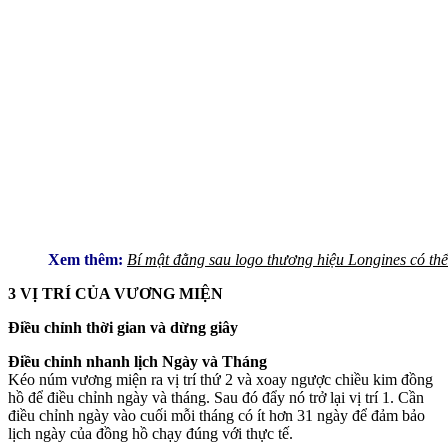
Xem thêm:
Bí mật đằng sau logo thương hiệu Longines có thể
3 VỊ TRÍ CỦA VƯƠNG MIỆN
Điều chỉnh thời gian và dừng giây
Điều chỉnh nhanh lịch Ngày và Tháng
Kéo núm vương miện ra vị trí thứ 2 và xoay ngược chiều kim đồng
hồ để điều chỉnh ngày và tháng. Sau đó đẩy nó trở lại vị trí 1. Cần
điều chỉnh ngày vào cuối mỗi tháng có ít hơn 31 ngày để đảm bảo
lịch ngày của đồng hồ chạy đúng với thực tế.