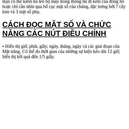
Bạn có thể kiểm tra tên bộ máy trong thông tin đi kèm của đồng hồ
hoặc chỉ cần nhìn qua bố cục mặt số của chúng, đặc trưng bởi 7 cây
kim và 3 mặt số phụ.
CÁCH ĐỌC MẶT SỐ VÀ CHỨC
NĂNG CÁC NÚT ĐIỀU CHỈNH
• Hiển thị giờ, phút, giây, ngày, tháng, ngày và các giai đoạn của
Mặt trăng. Có thể đo thời gian của những sự kiện kéo dài 12 giờ,
hiển thị kết quả đến 1/5 giây.