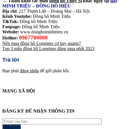
→ Tham khảo các mẫu
đồng hồ Thụy Sĩ
khác ngay tại
đây
MINH TRIỆU – ĐỒNG HỒ HIỆU
Địa chỉ:
217 Thịnh Liệt – Hoàng Mai – Hà Nội
Kênh Youtube:
Đồng hồ Minh Triệu
TikTok:
Đồng hồ Minh Triệu
Fanpage:
Đồng hồ Minh Triệu
Website:
www.donghominhtrieu.vn
0967700000
Hotline:
Nên mua đồng hồ Longines cơ hay quartz?
Top 3 mẫu đồng hồ Longines đáng mua nhất 2023
Trả lời
Bạn phải
đăng nhập
để gửi phản hồi.
MẠNG XÃ HỘI
ĐĂNG KÝ ĐỂ NHẬN THÔNG TIN