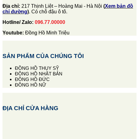
Địa chỉ:
217 Thịnh Liệt – Hoàng Mai - Hà Nội
(
Xem bản đồ
chỉ đường
)
. Có chỗ đậu ô tô.
Hotline/ Zalo:
096.77.00000
Youtube:
Đồng Hồ Minh Triệu
SẢN PHẨM CỦA CHÚNG TÔI
ĐỒNG HỒ THỤY SỸ
ĐỒNG HỒ NHẬT BẢN
ĐỒNG HỒ ĐỨC
ĐỒNG HỒ NỮ
ĐỊA CHỈ CỬA HÀNG